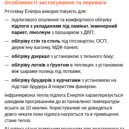
Особливості застосування та переваги
ІЧ-плівку Enerpia використовують для:
підлогового опалення та комфортного обігріву
підлоги з укладанням під ламінат, інженерний
паркет, лінолеум
з прошарком з ДВП;
обігріву стін та стель
під гіпсокартон, ОСП,
дерев'яну вагонку, МДФ панелі;
обігріву дзеркал
з установкою з тильного боку;
обігріву лотків з ґрунтом
в теплицях з установкою
між шарами полиць під лотками;
обігріву брудерів з курчатами
з установкою на
підставі брудера й покриттям фанерою.
Інфрачервона тепла підлога Енерпія характеризується
швидким прогріванням до встановленої температури
всього за 10 хвилин. Користувачеві не доведеться
довго чекати поки підлога нагріється та в приміщенні
стане тепло.
ІЧ-плівка стане відмінним рішенням для додаткового та