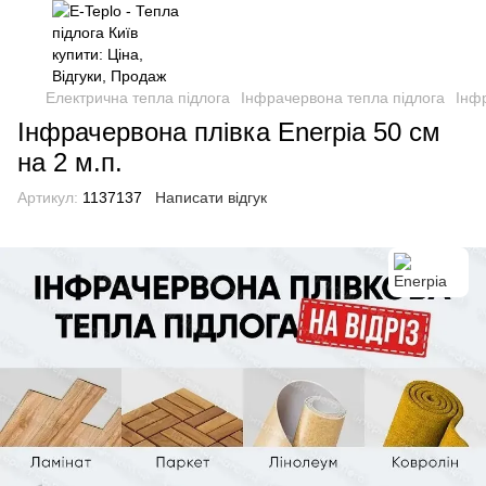
Електрична тепла підлога
Інфрачервона тепла підлога
Інф
Інфрачервона плівка Enerpia 50 cм
на 2 м.п.
Артикул:
1137137
Написати відгук