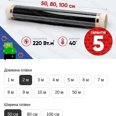
Хіт
4
4
Довжина плівки
1 м
2 м
3 м
4 м
5 м
6 м
7 м
8 м
9 м
10 м
20 м
50 м
Ширина плівки
50 см
80 см
100 см