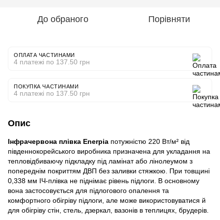
До обраного
Порівняти
ОПЛАТА ЧАСТИНАМИ
4 платежі по 137.50 грн
ПОКУПКА ЧАСТИНАМИ
4 платежі по 137.50 грн
Опис
Інфрачервона плівка Enerpia
потужністю 220 Вт/м² від
південнокорейського виробника призначена для укладання на
тепловідбиваючу підкладку під ламінат або лінолеумом з
попереднім покриттям ДВП без заливки стяжкою. При товщині
0,338 мм ІЧ-плівка не піднімає рівень підлоги. В основному
вона застосовується для підлогового опалення та
комфортного обігріву підлоги, але може використовуватися й
для обігріву стін, стель, дзеркал, вазонів в теплицях, брудерів.