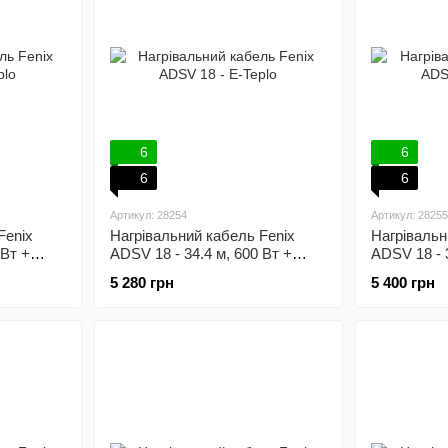
6
6
6
6
Артикул: 28254
Артикул: 28255
Fenix
Нагрівальний кабель Fenix
Нагрівальн
 Вт +
ADSV 18 - 34.4 м, 600 Вт +
ADSV 18 - 3
улятор
механічний терморегулятор
механічний
5 280 грн
5 400 грн