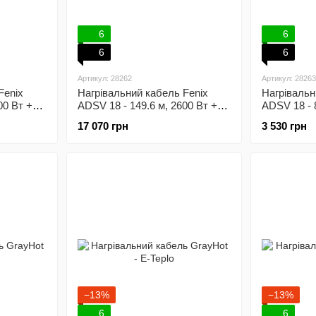
6
6
6
6
Артикул: 28262
Артикул: 28263
Fenix
Нагрівальний кабель Fenix
Нагрівальн
00 Вт +
ADSV 18 - 149.6 м, 2600 Вт +
ADSV 18 - 8
улятор
механічний терморегулятор
програмов
17 070 грн
3 530 грн
−13%
−13%
6
6