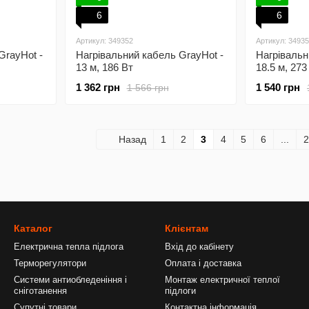
6
6
Артикул: 349352
Артикул: 3493
GrayHot -
Нагрівальний кабель GrayHot -
Нагрівальн
13 м, 186 Вт
18.5 м, 273
1 362 грн
1 540 грн
1 566 грн
Назад
1
2
3
4
5
6
...
2
Каталог
Клієнтам
Електрична тепла підлога
Вхід до кабінету
Терморегулятори
Оплата і доставка
Системи антиобледеніння і
Монтаж електричної теплої
сніготанення
підлоги
Супутні товари
Контактна інформація