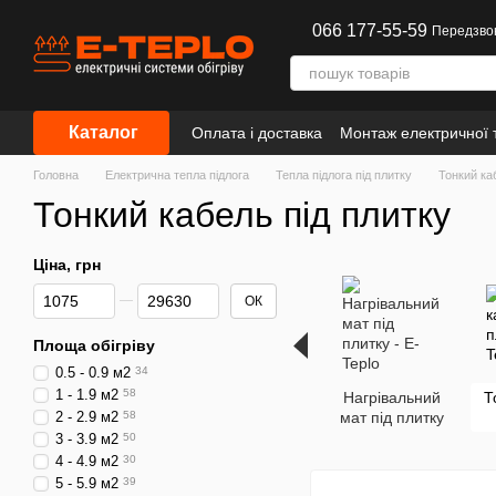
Перейти до основного контенту
066 177-55-59
Передзво
Каталог
Оплата і доставка
Монтаж електричної т
Інформація
Головна
Електрична тепла підлога
Тепла підлога під плитку
Тонкий ка
Тонкий кабель під плитку
Ціна, грн
Від Ціна, грн
До Ціна, грн
ОК
Площа обігріву
0.5 - 0.9 м2
34
1 - 1.9 м2
58
Нагрівальний
Т
2 - 2.9 м2
58
мат під плитку
3 - 3.9 м2
50
4 - 4.9 м2
30
5 - 5.9 м2
39