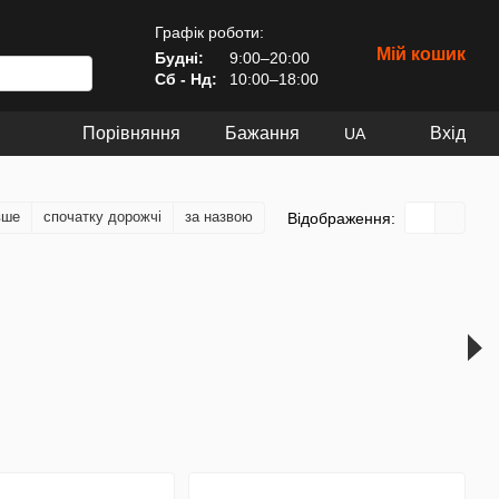
Графік роботи:
Мій кошик
Будні:
9:00–20:00
Сб - Нд:
10:00–18:00
Порівняння
Бажання
Вхід
UA
вше
спочатку дорожчі
за назвою
Відображення: