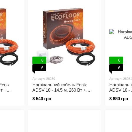
6
6
6
6
Артикул: 28250
Артикул: 28251
Fenix
Нагрівальний кабель Fenix
Нагрівальн
Вт +
ADSV 18 - 14.5 м, 260 Вт +
ADSV 18 - 1
улятор
механічний терморегулятор
механічний
3 540 грн
3 880 грн