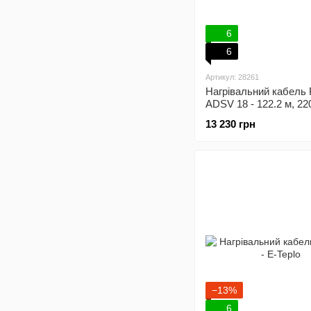
6
6
Артикул: 28261
Нагрівальний кабель 
ADSV 18 - 122.2 м, 22
механічний терморег
13 230 грн
−13%
6