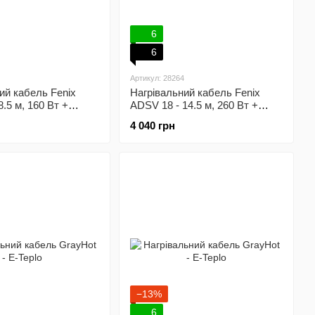
6
6
Артикул: 28264
ий кабель Fenix
Нагрівальний кабель Fenix
.5 м, 160 Вт +
ADSV 18 - 14.5 м, 260 Вт +
аний терморегулятор
програмований терморегулятор
4 040 грн
−13%
6