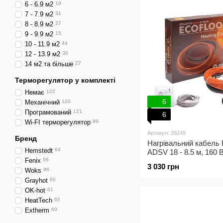
6 - 6.9 м2
19
7 - 7.9 м2
31
8 - 8.9 м2
27
9 - 9.9 м2
15
10 - 11.9 м2
44
12 - 13.9 м2
30
14 м2 та більше
27
Терморегулятор у комплекті
Немає
122
6
Механічний
120
Програмований
121
6
Wi-FI терморегулятор
99
Артикул: 28249
Бренд
Нагрівальний кабель 
Hemstedt
64
ADSV 18 - 8.5 м, 160 
Fenix
56
механічний терморег
3 030 грн
Woks
96
Grayhot
60
OK-hot
61
HeatTech
65
Extherm
60