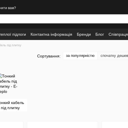
нити вам?
еплої підлоги
Контактна інформація
Бренди
Блог
Співпраця
бель під плитку
за популярністю
спочатку деше
Сортування:
онкий кабель
під плитку