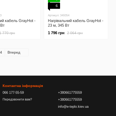
6
53
Артикул: 349354
ий кабель GrayHot -
Нагрівальний кабель GrayHot -
 Вт
23 м, 345 Вт
1 796 грн
1 770 грн
2 064 грн
4
Вперед
Контактна інформація
066 177-55-59
+380661775559
+380661775559
Передзвонити вам?
info@e-teplo.kiev.ua