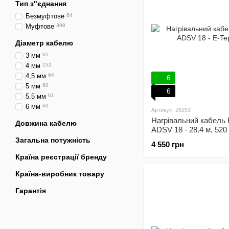
Тип з"єднання
Безмуфтове
64
Муфтове
398
Діаметр кабелю
3 мм
65
4 мм
152
4,5 мм
64
6
5 мм
60
6
5.5 мм
61
6 мм
60
Артикул: 28253
Нагрівальний кабель 
Довжина кабелю
ADSV 18 - 28.4 м, 520
механічний терморег
Загальна потужність
4 550 грн
Країна реєстрації бренду
Країна-виробник товару
Гарантія