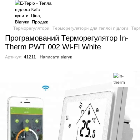
Терморегулятори
Терморегулятори для теплої підлоги
Терм
Програмований Терморегулятор In-
Therm PWT 002 Wi-Fi White
Артикул:
41211
Написати відгук