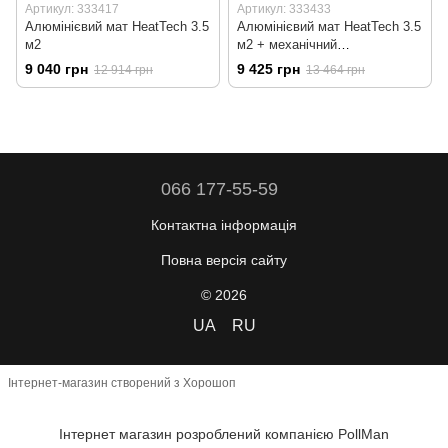
Артикул: 333417
Артикул: 333433
Алюмінієвий мат HeatTech 3.5
Алюмінієвий мат HeatTech 3.5
м2
м2 + механічний
терморегулятор RTC 70
9 040 грн
9 425 грн
12 914 грн
13 464 грн
066 177-55-59
Контактна інформація
Повна версія сайту
© 2026
UA
RU
Інтернет-магазин створений з Хорошоп
Інтернет магазин розроблений компанією PollMan