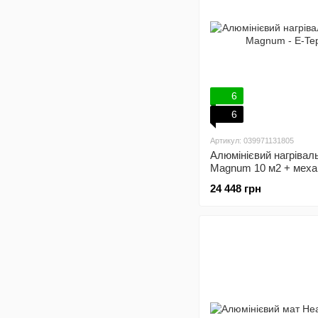
6
6
Артикул: 039971131805
Алюмінієвий нагрівал
Magnum 10 м2 + меха
терморегулятор
24 448 грн