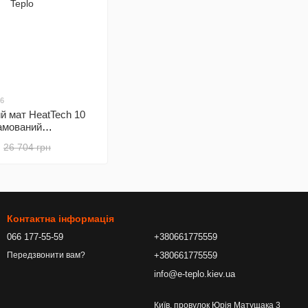
56
й мат HeatTech 10
амований
ятор E51.716
26 704 грн
Контактна інформація
066 177-55-59
+380661775559
+380661775559
Передзвонити вам?
info@e-teplo.kiev.ua
Київ. провулок Юрія Матущака 3