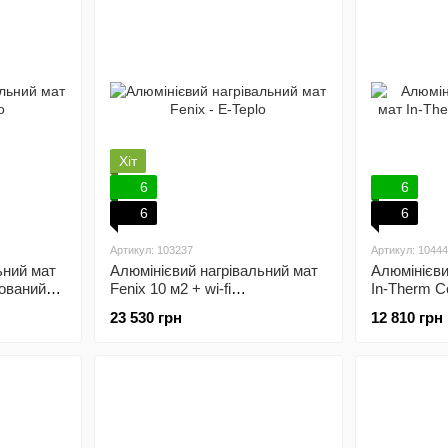
Хіт
6
6
6
6
Артикул: 103237
Артикул: 10444
ьний мат
Алюмінієвий нагрівальний мат
Алюмінієви
мований
Fenix 10 м2 + wi-fi
In-Therm C
терморегулятор
програмов
23 530 грн
12 810 грн