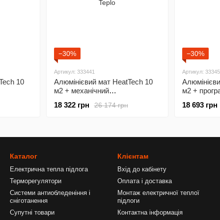
−30%
−30%
Артикул: 333441
Артикул: 3334
Tech 10
Алюмінієвий мат HeatTech 10
Алюмінієви
м2 + механічний
м2 + прогр
терморегулятор RTC 70
терморегул
18 322 грн
18 693 грн
26 174 грн
Каталог
Клієнтам
Електрична тепла підлога
Вхід до кабінету
Терморегулятори
Оплата і доставка
Системи антиобледеніння і
Монтаж електричної теплої
сніготанення
підлоги
Супутні товари
Контактна інформація