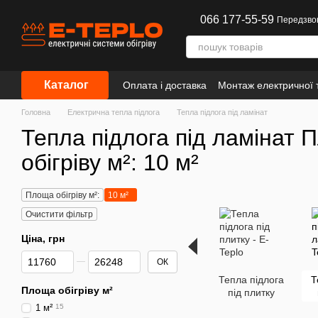
Перейти до основного контенту
066 177-55-59
Передзво
Каталог
Оплата і доставка
Монтаж електричної т
Інформація
Головна
Електрична тепла підлога
Тепла підлога під ламінат
Тепла підлога під ламінат 
обігріву м²: 10 м²
Площа обігріву м²:
10 м²
Очистити фільтр
Ціна, грн
Від Ціна, грн
До Ціна, грн
ОК
Тепла підлога
Т
Площа обігріву м²
під плитку
1 м²
15