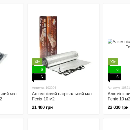
Хіт
Хіт
6
6
6
6
Артикул: 103204
Артикул: 1032
ьний мат
Алюмінієвий нагрівальний мат
Алюмінієви
2
Fenix 10 м2
Fenix 10 м
терморегу
21 480 грн
22 030 грн