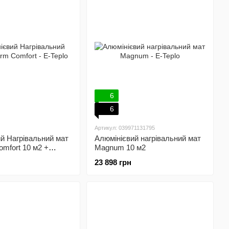
6
6
Артикул: 039971131795
й Нагрівальний мат
Алюмінієвий нагрівальний мат
omfort 10 м2 +
Magnum 10 м2
аний терморегулятор
23 898 грн