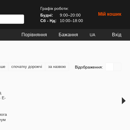
Графік роботи:
Мій кошик
Будні:
9:00–20:00
Сб - Нд:
10:00–18:00
Порівняння
Бажання
Вхід
UA
вше
спочатку дорожчі
за назвою
Відображення:
лога
еум