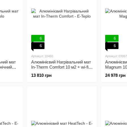
6
6
6
6
Артикул: 10460
Артикул: 0399
ьний мат
Алюмінієвий Нагрівальний мат
Алюмінієви
нічний
In-Therm Comfort 10 м2 + wi-fi
Magnum 10
терморегулятор
програмов
13 810 грн
24 978 грн