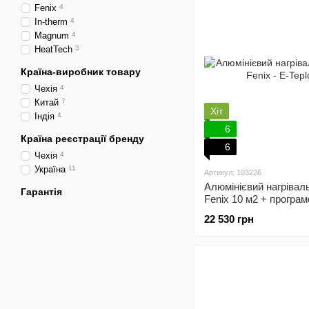
Fenix
4
In-therm
4
Magnum
4
HeatTech
3
Країна-виробник товару
Чехія
4
Китай
7
Хіт
Індія
4
6
Країна реєстрації бренду
6
Чехія
4
Україна
11
Артикул: 103226
Алюмінієвий нагрівал
Гарантія
Fenix 10 м2 + програ
терморегулятор
22 530 грн