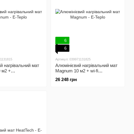
6
6
71131815
Артикул: 039971131825
й нагрівальний мат
Алюмінієвий нагрівальний мат
 м2 +
Magnum 10 м2 + wi-fi
аний терморегулятор
терморегулятор
26 248 грн