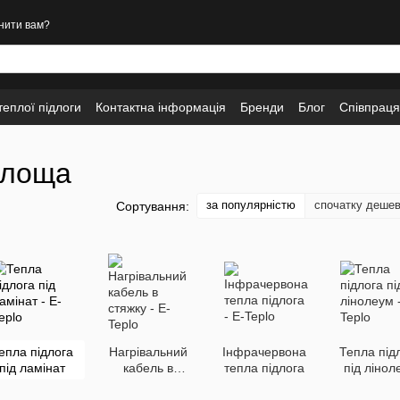
нити вам?
еплої підлоги
Контактна інформація
Бренди
Блог
Співпраця
Площа
за популярністю
спочатку деше
Сортування:
епла підлога
Нагрівальний
Інфрачервона
Тепла під
під ламінат
кабель в
тепла підлога
під лінол
стяжку