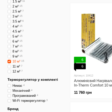
1.5 м²
11
2 м²
15
2.5 м²
7
3 м²
15
3.5 м²
6
4 м²
15
4.5 м²
7
5 м²
15
6 м²
15
7 м²
15
8 м²
15
9 м²
15
6
10 м²
15
6
11 м²
7
12 м²
7
Артикул: 10412
Терморегулятор у комплекті
Алюмінієвий Нагрівал
In-Therm Comfort 10 м
Немає
4
Механічний
4
11 760 грн
Програмований
4
Wi-Fi терморегулятор
3
Бренд