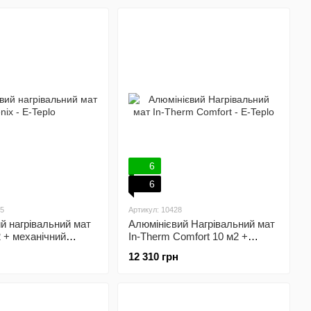
6
6
15
Артикул: 10428
й нагрівальний мат
Алюмінієвий Нагрівальний мат
2 + механічний
In-Therm Comfort 10 м2 +
лятор
механічний терморегулятор
12 310 грн