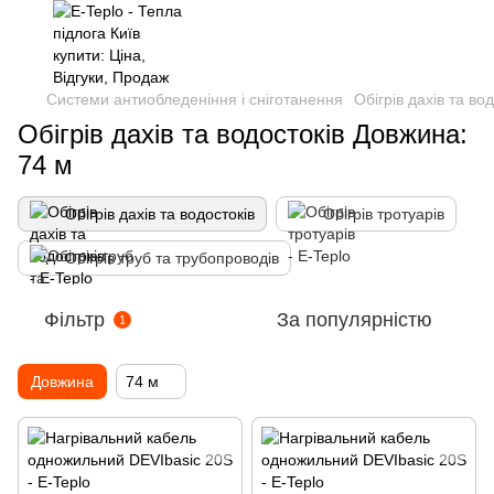
Системи антиобледеніння і сніготанення
Обігрів дахів та во
Обігрів дахів та водостоків Довжина:
74 м
Обігрів дахів та водостоків
Обігрів тротуарів
Обігрів труб та трубопроводів
Фільтр
За популярністю
1
Довжина
74 м