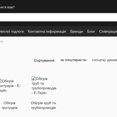
нити вам?
еплої підлоги
Контактна інформація
Бренди
Блог
Співпраця
ків
за популярністю
спочатку деше
Сортування:
Обігрів
Обігрів труб та
тротуарів
трубопроводів