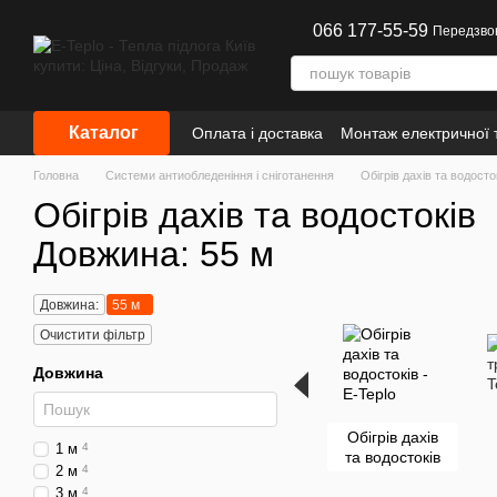
Перейти до основного контенту
066 177-55-59
Передзво
Каталог
Оплата і доставка
Монтаж електричної т
Інформація
Головна
Системи антиобледеніння і сніготанення
Обігрів дахів та водосто
Обігрів дахів та водостоків
Довжина: 55 м
Довжина:
55 м
Очистити фільтр
Довжина
Обігрів дахів
1 м
4
та водостоків
2 м
4
3 м
4