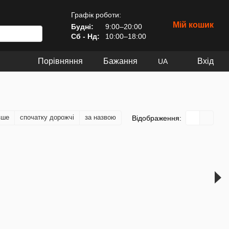
Графік роботи:
Мій кошик
Будні:
9:00–20:00
Сб - Нд:
10:00–18:00
Порівняння
Бажання
Вхід
UA
вше
спочатку дорожчі
за назвою
Відображення: