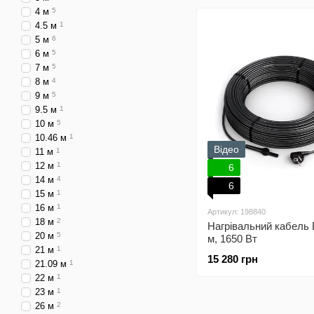
4 м
5
4.5 м
1
5 м
6
6 м
5
7 м
5
8 м
4
9 м
5
9.5 м
1
10 м
5
10.46 м
1
Відео
11 м
1
12 м
1
6
14 м
4
6
15 м
1
16 м
1
Артикул: 198840
18 м
2
Нагрівальний кабель
20 м
5
м, 1650 Вт
21 м
1
15 280 грн
21.09 м
1
22 м
1
23 м
1
26 м
2