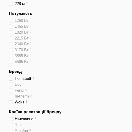
228 м
3
Потужність
1260 Вт
0
1465 Вт
0
1820 Вт
0
2215 Вт
0
2640 Вт
0
3170 Вт
0
3855 Вт
0
4565 Вт
0
Бренд
Hemstedt
1
Devi
0
Fenix
0
In-therm
0
Woks
1
Країна реєстрації бренду
Німеччина
1
Чехія
0
Україна
0