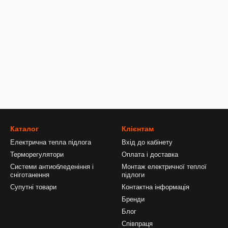
Каталог
Клієнтам
Електрична тепла підлога
Вхід до кабінету
Терморегулятори
Оплата і доставка
Системи антиобледеніння і
Монтаж електричної теплої
сніготанення
підлоги
Супутні товари
Контактна інформація
Бренди
Блог
Співпраця