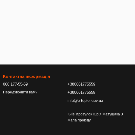
Контактна інформація
066 177-55-59
+380661775559
+380661775559
Передзвонити вам?
info@e-teplo.kiev.ua
Київ. провулок Юрія Матущака 3
Мапа проїзду