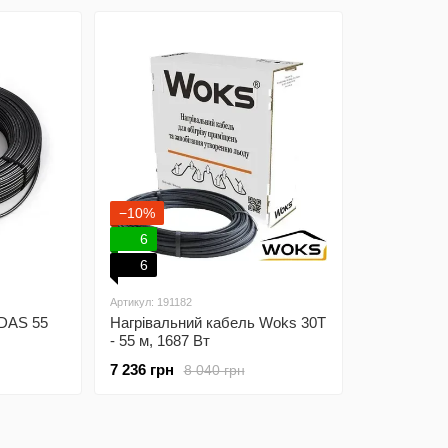
−10%
6
6
Артикул: 191182
 DAS 55
Нагрівальний кабель Woks 30T
- 55 м, 1687 Вт
7 236 грн
8 040 грн