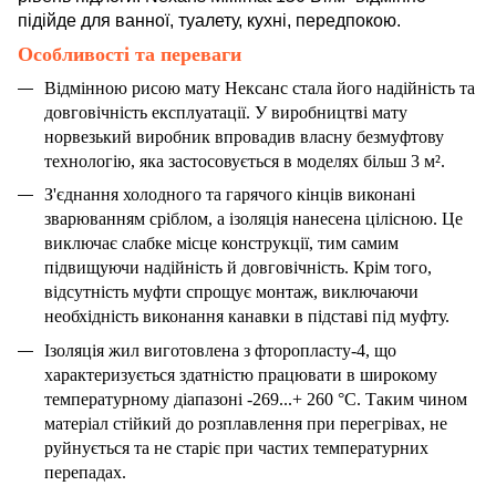
підійде для ванної, туалету, кухні, передпокою.
Особливості та переваги
Відмінною рисою мату Нексанс стала його надійність та
довговічність експлуатації. У виробництві мату
норвезький виробник впровадив власну безмуфтову
технологію, яка застосовується в моделях більш 3 м².
З'єднання холодного та гарячого кінців виконані
зварюванням сріблом, а ізоляція нанесена цілісною. Це
виключає слабке місце конструкції, тим самим
підвищуючи надійність й довговічність. Крім того,
відсутність муфти спрощує монтаж, виключаючи
необхідність виконання канавки в підставі під муфту.
Ізоляція жил виготовлена з фторопласту-4, що
характеризується здатністю працювати в широкому
температурному діапазоні -269...+ 260 °C. Таким чином
матеріал стійкий до розплавлення при перегрівах, не
руйнується та не старіє при частих температурних
перепадах.