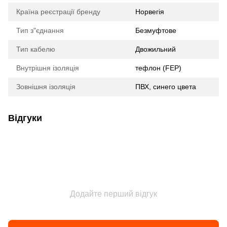
Країна реєстрації бренду
Норвегія
Тип з"єднання
Безмуфтове
Тип кабелю
Двожильний
Внутрішня ізоляція
тефлон (FEP)
Зовнішня ізоляція
ПВХ, синего цвета
Відгуки
Додайте перший відгук