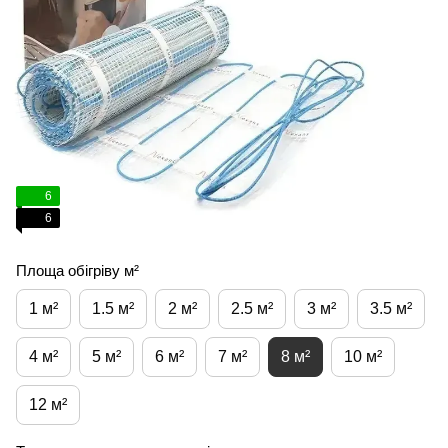
6
6
Площа обігріву м²
1 м²
1.5 м²
2 м²
2.5 м²
3 м²
3.5 м²
4 м²
5 м²
6 м²
7 м²
8 м²
10 м²
12 м²