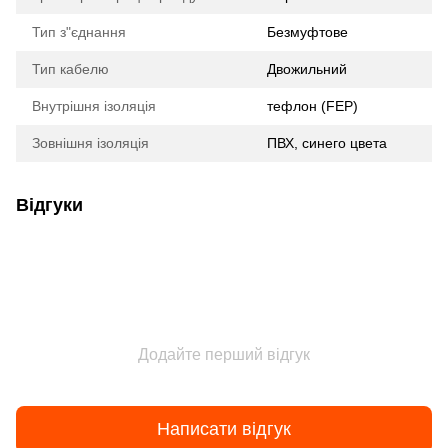
Тип з"єднання
Безмуфтове
Тип кабелю
Двожильний
Внутрішня ізоляція
тефлон (FEP)
Зовнішня ізоляція
ПВХ, синего цвета
Відгуки
Додайте перший відгук
Написати відгук