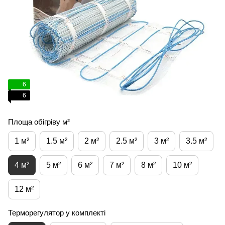
6
6
Площа обігріву м²
1 м²
1.5 м²
2 м²
2.5 м²
3 м²
3.5 м²
4 м²
5 м²
6 м²
7 м²
8 м²
10 м²
12 м²
Терморегулятор у комплекті