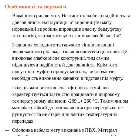
Особливості та переваги
Відмінною рисою мату Нексанс стала його надійність та
довговічність експлуатації. У виробництві мату
норвезький виробник впровадив власну безмуфтову
технологію, яка застосовується в моделях більш 3 м².
З'єднання холодного та гарячого кінців виконані
зварюванням сріблом, а ізоляція нанесена цілісною. Це
виключає слабке місце конструкції, тим самим
підвищуючи надійність й довговічність. Крім того,
відсутність муфти спрощує монтаж, виключаючи
необхідність виконання канавки в підставі під муфту.
Ізоляція жил виготовлена з фторопласту-4, що
характеризується здатністю працювати в широкому
температурному діапазоні -269...+ 260 °C. Таким чином
матеріал стійкий до розплавлення при перегрівах, не
руйнується та не старіє при частих температурних
перепадах.
Оболонка кабелю мату виконана з ПВХ. Матеріал