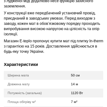
з лудженої міді додатково несе функцію захисного
заземлення.
У конструкції вже передбачений установчий провід,
приєднаний в заводських умовах. Перед виходом з
заводу, кожен мат в обов'язковому порядку проходить
випробування високою напругою на цілісність та опір
ізоляції.
Магазин E-teplo пропонує купити мат під плитку In-therm
з гарантією на 15 років. Доставлення здійснюється в
будь-яку точку України.
Характеристики
Ширина мата
50 см
Довжина мату
14 м
Потужність (загальна)
1120 Вт
Площа обігріву м²
7 м²