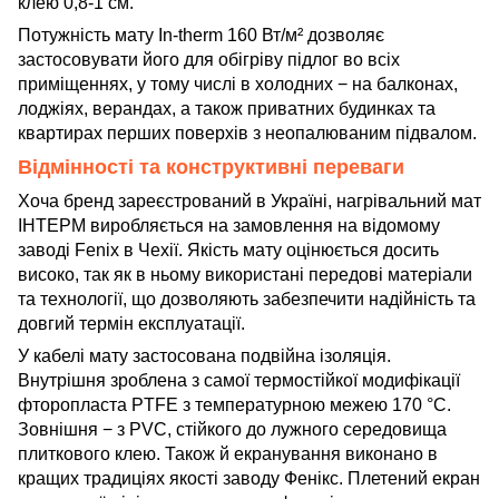
клею 0,8-1 см.
Потужність мату In-therm 160 Вт/м² дозволяє
застосовувати його для обігріву підлог во всіх
приміщеннях, у тому числі в холодних − на балконах,
лоджіях, верандах, а також приватних будинках та
квартирах перших поверхів з неопалюваним підвалом.
Відмінності та конструктивні переваги
Хоча бренд зареєстрований в Україні, нагрівальний мат
ІНТЕРМ виробляється на замовлення на відомому
заводі Fenix в Чехії. Якість мату оцінюється досить
високо, так як в ньому використані передові матеріали
та технології, що дозволяють забезпечити надійність та
довгий термін експлуатації.
У кабелі мату застосована подвійна ізоляція.
Внутрішня зроблена з самої термостійкої модифікації
фторопласта PTFE з температурною межею 170 °C.
Зовнішня − з PVC, стійкого до лужного середовища
плиткового клею. Також й екранування виконано в
кращих традиціях якості заводу Фенікс. Плетений екран