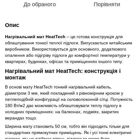
До обраного
Порівняти
Опис
Нагрівальний мат HeatTech
– це готова конструкція для
облаштування тонкої теплої підлоги. Випускається китайським
виробником. Використовується для основного, додаткового
опалення або підігріву підлоги до комфортної температури у
квартирах, будинках, офісах та приміщеннях іншого типу.
Нагрівальний мат HeatTech: конструкція і
монтаж
В основі мату HeatTech тонкий нагрівальний кабель,
діаметром 3 мм, який покладений з рівномірним кроком у
петлеподібній конфігурації на скловолоконній сітці. Потужність
180 Вт/м2 дає можливість облаштовувати теплу підлогу в
холодних приміщеннях: на балконах, лоджіях, закритих
верандах тощо.
Ширина мату становить 50 см, тобто він підходить тільки для
стандартних прямокутних приміщень. Як і усі тонкі електричні
підлоги, він не пдіймає рівень підлоги та може бути