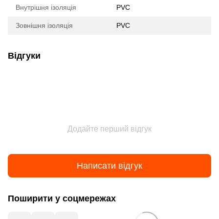
Внутрішня ізоляція
PVC
Зовнішня ізоляція
PVС
Відгуки
Додайте перший відгук
Написати відгук
Поширити у соцмережах