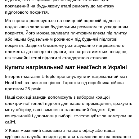
покладений на будь-якому етапі ремонту до монтажу
підлогового покриття.
Мат просто розкочується на очищеній чорновій підлозі з
подальшою заливкою будівельним розчином та укладанням
покриття. Його можна заливати плитковим клеєм під плитку
або іншим будівельним розчином під будь-які підлогові
покриття. Завдяки близькому розташуванню нагрівального
елемента до поверхні підлоги, він нагріватиметься швидше,
ніж звичайні теплі підлоги зі стандартною стяжкою.
Купити нагрівальний мат HeatTech в Україні
Інтернет-магазин E-teplo пропонує купити нагрівальний мат
HeatTech за низькою ціною. Гарантія від виробника дійсна
протягом 25 років.
Наші фахівці завжди допоможуть з вибором кращої
електричної теплої підлоги для вашого приміщення, врахують
мету обігріву, ваші вимоги та планований бюджет. Для
консультацій і допомоги у виборі, телефонуйте за номером на
сайті.
У Києві можливий самовивіз з нашого офісу або наша
кур'єрська служба швидко доставить замовлення за вказаною