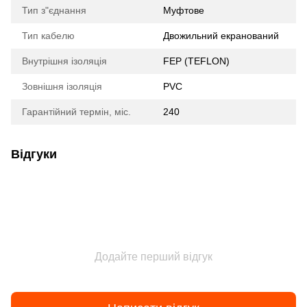
Тип з"єднання
Муфтове
Тип кабелю
Двожильний екранований
Внутрішня ізоляція
FEP (TEFLON)
Зовнішня ізоляція
PVC
Гарантійний термін, міс.
240
Відгуки
Додайте перший відгук