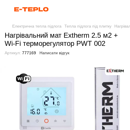
Електрична тепла підлога
Тепла підлога під плитку
Нагріва
Нагрівальний мат Extherm 2.5 м2 +
Wi-Fi терморегулятор PWT 002
Артикул:
777169
Написати відгук