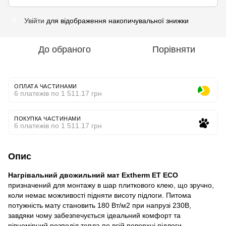
Увійти
для відображення накопичувальної знижки
%
До обраного
Порівняти
ОПЛАТА ЧАСТИНАМИ
6 платежів по 1 511.17 грн
ПОКУПКА ЧАСТИНАМИ
6 платежів по 1 511.17 грн
Опис
Нагрівальний двожильний мат Extherm ET ECO
призначений для монтажу в шар плиткового клею, що зручно,
коли немає можливості підняти висоту підлоги. Питома
потужність мату становить 180 Вт/м2 при напрузі 230В,
завдяки чому забезпечується ідеальний комфорт та
рівномірний розподіл тепла по всій поверхні підлоги.