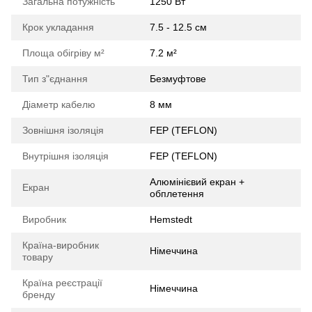
Загальна потужність
1250 Вт
Крок укладання
7.5 - 12.5 см
Площа обігріву м²
7.2 м²
Тип з"єднання
Безмуфтове
Діаметр кабелю
8 мм
Зовнішня ізоляція
FEP (TEFLON)
Внутрішня ізоляція
FEP (TEFLON)
Алюмінієвий екран +
Екран
обплетення
Виробник
Hemstedt
Країна-виробник
Німеччина
товару
Країна реєстрації
Німеччина
бренду