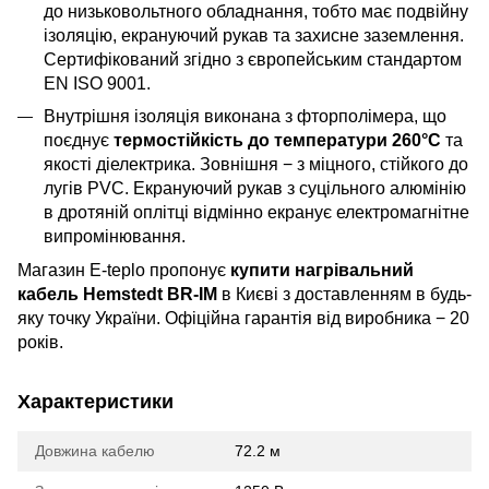
до низьковольтного обладнання, тобто має подвійну
ізоляцію, екрануючий рукав та захисне заземлення.
Сертифікований згідно з європейським стандартом
EN ISO 9001.
Внутрішня ізоляція виконана з фторполімера, що
поєднує
термостійкість до температури 260°C
та
якості діелектрика. Зовнішня − з міцного, стійкого до
лугів PVC. Екрануючий рукав з суцільного алюмінію
в дротяній оплітці відмінно екранує електромагнітне
випромінювання.
Магазин E-teplo пропонує
купити нагрівальний
кабель Hemstedt BR-IM
в Києві з доставленням в будь-
яку точку України. Офіційна гарантія від виробника − 20
років.
Характеристики
Довжина кабелю
72.2 м