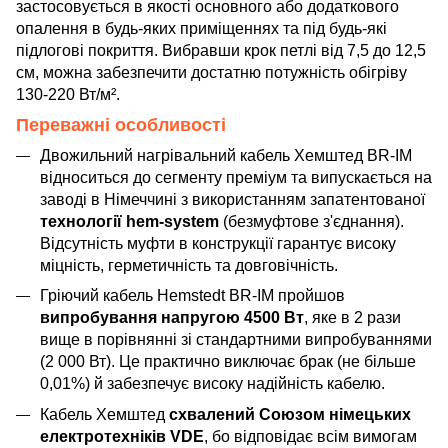
застосовується в якості основного або додаткового
опалення в будь-яких приміщеннях та під будь-які
підлогові покриття. Вибравши крок петлі від 7,5 до 12,5
см, можна забезпечити достатню потужність обігріву
130-220 Вт/м².
Переважні особливості
Двожильний нагрівальний кабель Хемштед BR-IM
відноситься до сегменту преміум та випускається на
заводі в Німеччині з використанням запатентованої
технології hem-system
(безмуфтове з'єднання).
Відсутність муфти в конструкції гарантує високу
міцність, герметичність та довговічність.
Гріючий кабель Hemstedt BR-IM пройшов
випробування напругою 4500 Вт
, яке в 2 рази
вище в порівнянні зі стандартними випробуваннями
(2 000 Вт). Це практично виключає брак (не більше
0,01%) й забезпечує високу надійність кабелю.
Кабель Хемштед
схвалений Союзом німецьких
електротехніків VDE
, бо відповідає всім вимогам