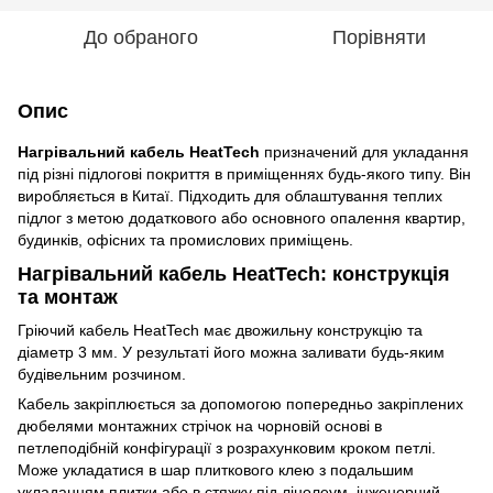
До обраного
Порівняти
Опис
Нагрівальний кабель HeatTech
призначений для укладання
під різні підлогові покриття в приміщеннях будь-якого типу. Він
виробляється в Китаї. Підходить для облаштування теплих
підлог з метою додаткового або основного опалення квартир,
будинків, офісних та промислових приміщень.
Нагрівальний кабель HeatTech: конструкція
та монтаж
Гріючий кабель HeatTech має двожильну конструкцію та
діаметр 3 мм. У результаті його можна заливати будь-яким
будівельним розчином.
Кабель закріплюється за допомогою попередньо закріплених
дюбелями монтажних стрічок на чорновій основі в
петлеподібній конфігурації з розрахунковим кроком петлі.
Може укладатися в шар плиткового клею з подальшим
укладанням плитки або в стяжку під лінолеум, інженерний