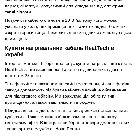
паркет, лінолеум, допустимий для укладання під електричні
теплі підлоги.
Потужність кабелю становить 20 Вт/м, тому його можна
укладати у холодних приміщеннях, таких як лоджії, балкони,
закриті тераси тощо. Підходить для складних за конфігурацією
приміщень.
Купити нагрівальний кабель HeatTech в
Україні
Інтернет-магазин E-teplo пропонує купити нагрівальний кабель
HeatTech за низькою ціною. Гарантія від виробника дійсна
протягом 25 років.
Телефонуйте за вказаним на сайті телефоном, й наші фахівці
завжди допоможуть підібрати найоптимальніше обладнання
для підлогового обігріву. Ми врахуємо цілі обігріву, тип
приміщення, а також ваші вимоги та бюджет.
Швидке адресне доставлення по Києву здійснюється нашими
кур'єрами. Також можна забрати замовлення в нашому
київському офісі. В інші регіони України товари доставляються
транспортною службою "Нова Пошта".