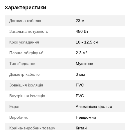
Характеристики
Довжина кабелю
23 м
Загальна потужність
450 Вт
Крок укладання
10 - 12.5 см
Площа обігріву м²
2.3 м²
Тип з"єднання
Муфтове
Діаметр кабелю
3 мм
Зовнішня ізоляція
PVС
Внутрішня ізоляція
PVC
Екран
Алюмінієва фольга
Виробник
Невідомий
Країна-виробник товару
Китай