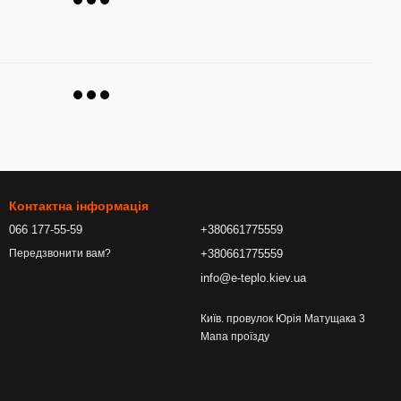
Контактна інформація
066 177-55-59
+380661775559
+380661775559
Передзвонити вам?
info@e-teplo.kiev.ua
Київ. провулок Юрія Матущака 3
Мапа проїзду