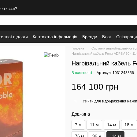
нити вам?
еплої підлоги
Контактна інформація
Бренди
Блог
Співпраця
Головна
Системи антиобледеніння і с
Нагрівальний кабель Fenix ADPSV 30 - 114
Нагрівальний кабель F
В наявності
Артикул: 1031243856
164 100 грн
Увійти
для відображення накоп
%
Довжина
7 м
11 м
14 м
18 м
76 м
96 м
114 м