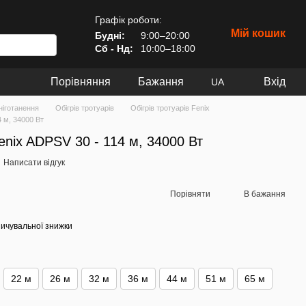
Графік роботи:
Мій кошик
Будні:
9:00–20:00
Сб - Нд:
10:00–18:00
Порівняння
Бажання
Вхід
UA
ніготанення
Обігрів тротуарів
Обігрів тротуарів Fenix
 м, 34000 Вт
enix ADPSV 30 - 114 м, 34000 Вт
Написати відгук
Порівняти
В бажання
ичувальної знижки
22 м
26 м
32 м
36 м
44 м
51 м
65 м