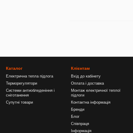
Каталог
Клієнтам
Електрична тепла підлога
Вхід до кабінету
Терморегулятори
Оплата і доставка
Системи антиобледеніння і
Монтаж електричної теплої
сніготанення
підлоги
Супутні товари
Контактна інформація
Бренди
Блог
Співпраця
Інформація