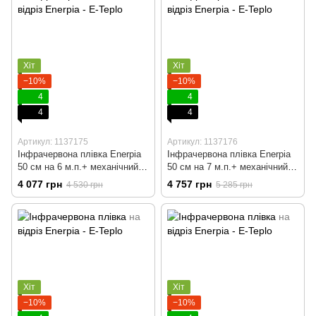
Хіт
Хіт
−10%
−10%
4
4
4
4
Артикул: 1137175
Артикул: 1137176
Інфрачервона плівка Enerpia
Інфрачервона плівка Enerpia
50 cм на 6 м.п.+ механічний
50 cм на 7 м.п.+ механічний
терморегулятор
терморегулятор
4 077 грн
4 757 грн
4 530 грн
5 285 грн
Хіт
Хіт
−10%
−10%