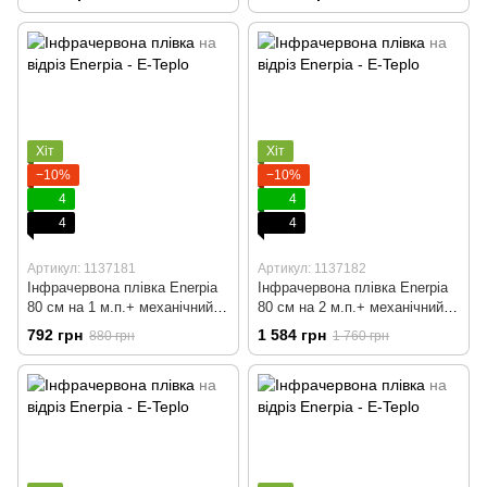
Хіт
Хіт
−10%
−10%
4
4
4
4
Артикул: 1137181
Артикул: 1137182
Інфрачервона плівка Enerpia
Інфрачервона плівка Enerpia
80 cм на 1 м.п.+ механічний
80 cм на 2 м.п.+ механічний
терморегулятор
терморегулятор
792 грн
1 584 грн
880 грн
1 760 грн