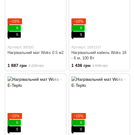
−15%
−10%
6
6
6
6
Артикул: 99300
Артикул: 1091107
Нагрівальний мат Woks 0.5 м2
Нагрівальний кабель Woks 18
- 6 м, 100 Вт
1 887 грн
1 436 грн
2 220 грн
1 596 грн
−15%
−15%
6
6
6
6