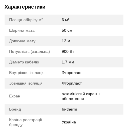
Характеристики
Площа обігріву м²
6 м²
Ширина мата
50 cм
Довжина мату
12 м
Потужність (загальна)
900 Вт
Діаметр кабелю
1.7 мм
Внутрішня ізоляція
Фторпласт
Зовнішня ізоляція
Фторпласт
алюмінієвий екран +
Екран
обплетення
Бренд
In-therm
Країна реєстрації
Україна
бренду