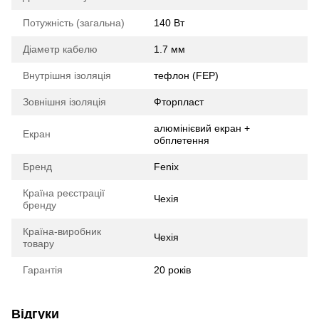
Потужність (загальна)
140 Вт
Діаметр кабелю
1.7 мм
Внутрішня ізоляція
тефлон (FEP)
Зовнішня ізоляція
Фторпласт
алюмінієвий екран +
Екран
обплетення
Бренд
Fenix
Країна реєстрації
Чехія
бренду
Країна-виробник
Чехія
товару
Гарантія
20 років
Відгуки