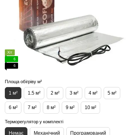
Хіт
6
6
Площа обігріву м²
1 м²
1.5 м²
2 м²
3 м²
4 м²
5 м²
6 м²
7 м²
8 м²
9 м²
10 м²
Терморегулятор у комплекті
Немає
Механічний
Програмований