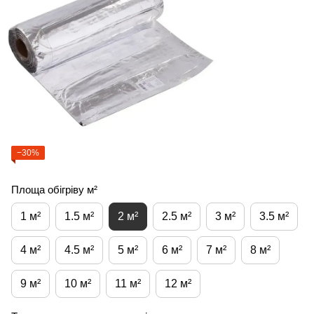
−30%
Площа обігріву м²
1 м²
1.5 м²
2 м²
2.5 м²
3 м²
3.5 м²
4 м²
4.5 м²
5 м²
6 м²
7 м²
8 м²
9 м²
10 м²
11 м²
12 м²