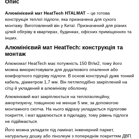
Опис
Алюмінієвий мат HeatTech HTALMAT
– це готова
конструкція теплої підлоги, яка призначена для сухого
монтажу. Виготовлений він у Китаї. Призначений для різних
цілей обігріву в квартирах, будинках, офісних приміщеннях та
інших.
Алюмінієвий мат HeatTech: конструкція та
монтаж
Алюмомат HeatTech має потужність 150 Вт/м2, тому його
можна використовувати для додаткового опалення або
комфортного підігріву підлоги. В основі конструкції дуже тонкий
кабель, діаметром 1,7 мм. Він петлеподібно закріплений на
сітці й укладений в алюмінієву оболонку.
Алюмінієвий мат закріплюється на теплоізоляційну,
амортизуючу, товщиною не менше 5 мм, за допомогою
монтажного скотча. На нього відразу укладається підлогове
покриття, і мат вдавлюється в підкладку, тому рівень підлоги
не підіймається.
Його можна укладати під ламінат, інженерний паркет,
натуральну дошку або лінолеум з попереднім покриттям ДВП.