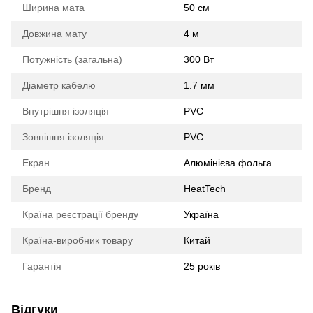
Ширина мата
50 cм
Довжина мату
4 м
Потужність (загальна)
300 Вт
Діаметр кабелю
1.7 мм
Внутрішня ізоляція
PVC
Зовнішня ізоляція
PVС
Екран
Алюмінієва фольга
Бренд
HeatTech
Країна реєстрації бренду
Україна
Країна-виробник товару
Китай
Гарантія
25 років
Відгуки