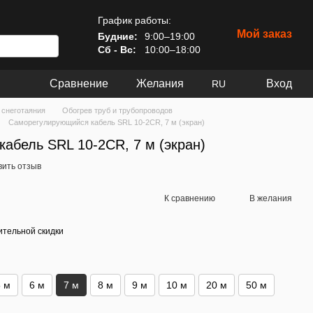
График работы:
Мой заказ
Будние:
9:00–19:00
Сб - Вс:
10:00–18:00
Сравнение
Желания
Вход
RU
 снеготаяния
Обогрев труб и трубопроводов
Саморегулирующийся кабель SRL 10-2CR, 7 м (экран)
абель SRL 10-2CR, 7 м (экран)
вить отзыв
К сравнению
В желания
тельной скидки
5 м
6 м
7 м
8 м
9 м
10 м
20 м
50 м