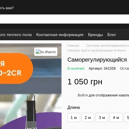
ить вам?
ого теплого пола
Контактная информация
Бренды
Блог
Главная
Системы антиобледенения и
Обогрев труб и трубопроводов In-therm
Саморегулирующийся к
В наличии
Артикул: 341558
Оста
1 050 грн
Войти
для отображения накопи
%
Длина
1 м
2 м
3 м
4 м