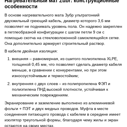
Нагревательный мат Zubr: конструкционные
особенности
В основе нагревательного мата Зубр ультратонкий
двухжильный греющий кабель, диаметр которого 3,6 мм
позволяет не поднимать уровень пола. Он надежно закреплен
в петлеобразной конфигурации с шагом петли 9 см с
помощью скотча на стекловолоконной самоклеящейся сетке.
Она дополнительно армирует строительный раствор.
В кабеле двойная изоляция:
внешняя – равномерная, из сшитого полиэтилена XLPE,
толщиной 0,45 мм, что позволяет сделать диаметр кабеля
меньше, в сравнении с конкурентами, но при этом
износоустойчивым и термостойким;
внутренняя с двух слоев – из полипропилена ФЭП и
полиэтилена ПНД высокой плотности, устойчивая к
механическим повреждениям.
Экранирование и заземление выполнено из алюминиевой
фольги + ПЭТ и двух медных проводов. Муфта в месте
соединения питающего провода с кабелем в середине имеет
изолятор треугольной формы, благодаря чему жилы и экран
остаются на своих местах.