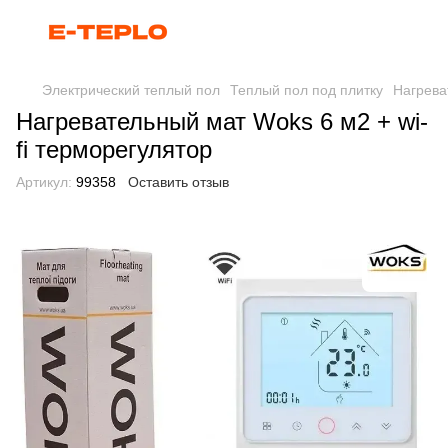
Электрический теплый пол
Теплый пол под плитку
Нагрева
Нагревательный мат Woks 6 м2 + wi-
fi терморегулятор
Артикул:
99358
Оставить отзыв