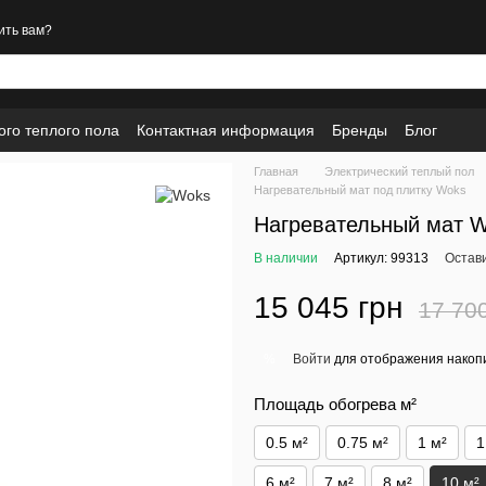
ить вам?
ого теплого пола
Контактная информация
Бренды
Блог
Главная
Электрический теплый пол
Нагревательный мат под плитку Woks
Нагревательный мат W
В наличии
Артикул: 99313
Остав
15 045 грн
17 70
Войти
для отображения накопи
%
Площадь обогрева м²
0.5 м²
0.75 м²
1 м²
1
6 м²
7 м²
8 м²
10 м²