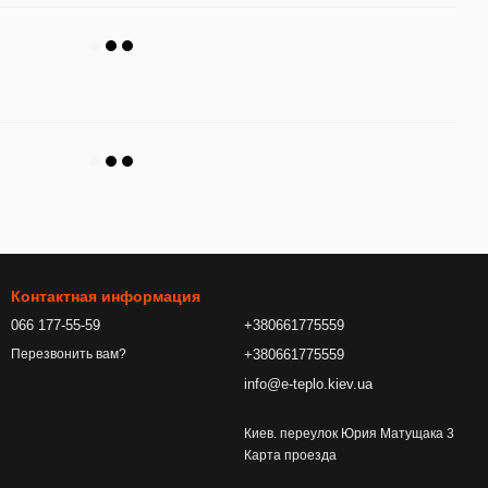
Контактная информация
066 177-55-59
+380661775559
+380661775559
Перезвонить вам?
info@e-teplo.kiev.ua
Киев. переулок Юрия Матущака 3
Карта проезда