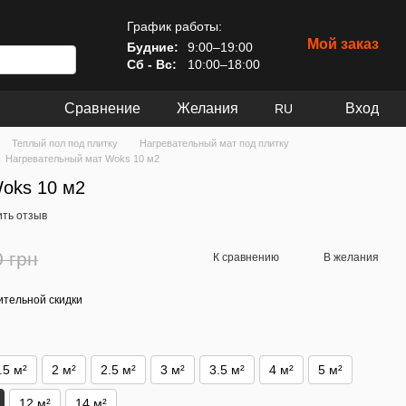
График работы:
Мой заказ
Будние:
9:00–19:00
Сб - Вс:
10:00–18:00
Сравнение
Желания
Вход
RU
Теплый пол под плитку
Нагревательный мат под плитку
Нагревательный мат Woks 10 м2
oks 10 м2
ить отзыв
0 грн
К сравнению
В желания
тельной скидки
.5 м²
2 м²
2.5 м²
3 м²
3.5 м²
4 м²
5 м²
12 м²
14 м²