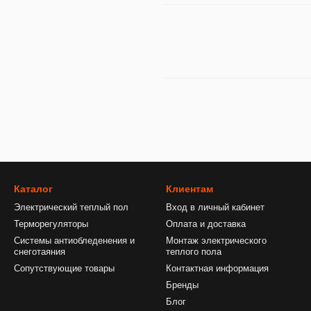
Каталог
Клиентам
Электрический теплый пол
Вход в личный кабинет
Терморегуляторы
Оплата и доставка
Системы антиобледенения и
Монтаж электрического
снеготаяния
теплого пола
Сопутствующие товары
Контактная информация
Бренды
Блог