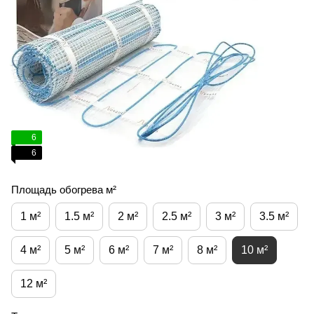
6
6
Площадь обогрева м²
1 м²
1.5 м²
2 м²
2.5 м²
3 м²
3.5 м²
4 м²
5 м²
6 м²
7 м²
8 м²
10 м²
12 м²