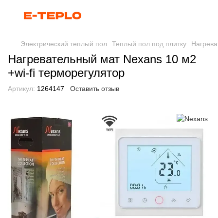
Электрический теплый пол
Теплый пол под плитку
Нагрева
Нагревательный мат Nexans 10 м2
+wi-fi терморегулятор
Артикул:
1264147
Оставить отзыв