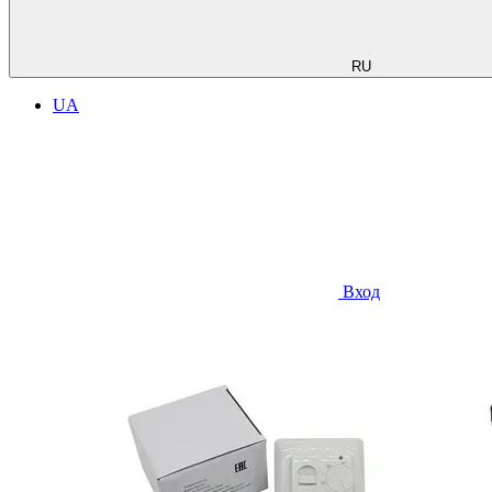
RU
UA
Вход