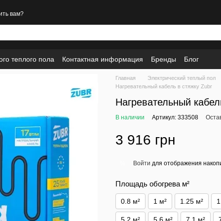
ить вам?
ого теплого пола
Контактная информация
Бренды
Блог
Главная
Электрический теплый пол
Нагревательный кабель в стяжку Zubr
Нагревательный кабель
В наличии
Артикул: 333508
Оста
3 916 грн
Войти
для отображения накопи
%
Площадь обогрева м²
0.8 м²
1 м²
1.25 м²
1
5.2 м²
5.6 м²
7.1 м²