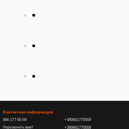
Контактная информация
066 177-55-59
+380661775559
+380661775559
Перезвонить вам?