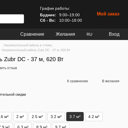
График работы:
Мой заказ
Будние:
9:00–19:00
Сб - Вс:
10:00–18:00
Сравнение
Желания
Вход
RU
Нагревательный кабель в стяжку
Нагревательный кабель Zubr DC - 37 м, 620 Вт
 Zubr DC - 37 м, 620 Вт
вить отзыв
К сравнению
В желания
тельной скидки
.6 м²
2 м²
2.5 м²
3.2 м²
3.7 м²
4.2 м²
7.9 м²
6.3 м²
8.9 м²
9.7 м²