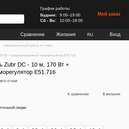
График работы:
Мой заказ
Будние:
9:00–19:00
Сб - Вс:
10:00–18:00
Сравнение
Желания
Вход
RU
Нагревательный кабель в стяжку
170 Вт + программируемый терморегулятор E51.716
 Zubr DC - 10 м, 170 Вт +
морегулятор E51.716
вить отзыв
К сравнению
В желания
тельной скидки