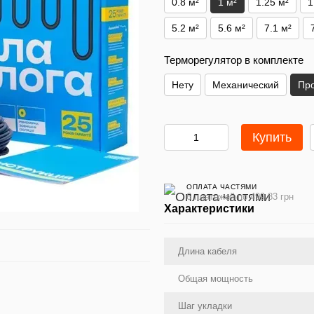
0.8 м²
1 м²
1.25 м²
1
5.2 м²
5.6 м²
7.1 м²
Терморегулятор в комплекте
Нету
Механический
Пр
Купить
ОПЛАТА ЧАСТЯМИ
6 платежей по 499.83 грн
Характеристики
Длина кабеля
Общая мощность
Шаг укладки