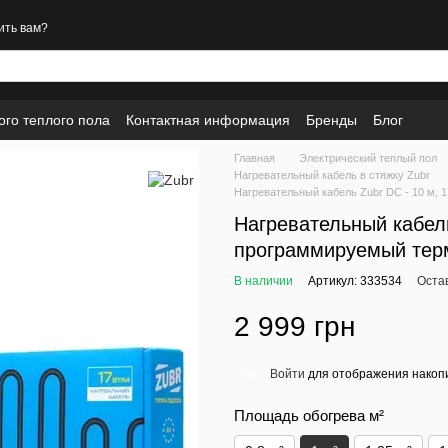
ить вам?
ого теплого пола
Контактная информация
Бренды
Блог
Главная
Электрический теплый пол
Нагревательный кабель в стяжку Zubr
Нагревательный кабель Zubr DC - 10 м, 
Нагревательный кабель
программируемый тер
В наличии
Артикул: 333534
Оста
2 999 грн
Войти
для отображения накопи
%
Площадь обогрева м²