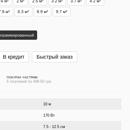
.6 м²
2 м²
2.5 м²
3.2 м²
3.7 м²
4.2 м²
7.9 м²
6.3 м²
8.9 м²
9.7 м²
ограммированный
В кредит
Быстрый заказ
ПОКУПКА ЧАСТЯМИ
6 платежей по 499.83 грн
10 м
170 Вт
7.5 - 12.5 см