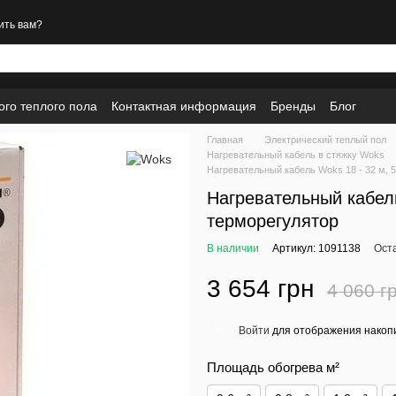
ить вам?
ого теплого пола
Контактная информация
Бренды
Блог
Главная
Электрический теплый пол
Нагревательный кабель в стяжку Woks
Нагревательный кабель Woks 18 - 32 м, 
Нагревательный кабель
терморегулятор
В наличии
Артикул: 1091138
Ост
3 654 грн
4 060 г
Войти
для отображения накопи
%
Площадь обогрева м²