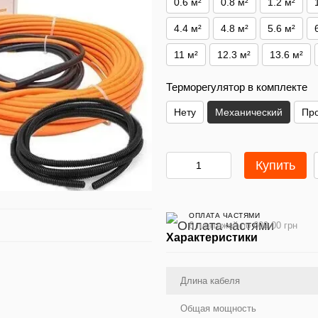
0.6 м²
0.8 м²
1.2 м²
4.4 м²
4.8 м²
5.6 м²
11 м²
12.3 м²
13.6 м²
Терморегулятор в комплекте
Нету
Механический
Пр
Купить
ОПЛАТА ЧАСТЯМИ
6 платежей по 609.00 грн
Характеристики
Длина кабеля
Общая мощность