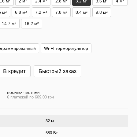
1.6 м²
2 м²
2.4 м²
2.8 м²
3.2 м²
3.6 м²
4 м²
6 м²
6.8 м²
7.2 м²
7.8 м²
8.4 м²
9.8 м²
14.7 м²
16.2 м²
ограммированный
Wi-FI терморегулятор
В кредит
Быстрый заказ
ПОКУПКА ЧАСТЯМИ
6 платежей по 609.00 грн
32 м
580 Вт