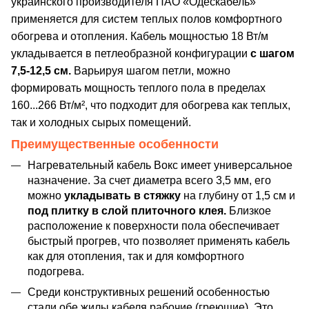
украинского производителя ПАО «Одескабель»
применяется для систем теплых полов комфортного
обогрева и отопления. Кабель мощностью 18 Вт/м
укладывается в петлеобразной конфигурации
с шагом
7,5-12,5 см.
Варьируя шагом петли, можно
формировать мощность теплого пола в пределах
160...266 Вт/м², что подходит для обогрева как теплых,
так и холодных сырых помещений.
Преимущественные особенности
Нагревательный кабель Вокс имеет универсальное
назначение. За счет диаметра всего 3,5 мм, его
можно
укладывать в стяжку
на глубину от 1,5 см и
под плитку в слой плиточного клея.
Близкое
расположение к поверхности пола обеспечивает
быстрый прогрев, что позволяет применять кабель
как для отопления, так и для комфортного
подогрева.
Среди конструктивных решений особенностью
стали обе жилы кабеля рабочие (греющие). Это