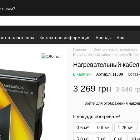
ить вам?
ого теплого пола
Контактная информация
Бренды
Блог
Главная
Электрический теплый пол
Нагревательный кабель в стяжку OK-hot
Нагревательный кабель
В наличии
Артикул: 11509
Остави
3 269 грн
3 846 г
Войти
для отображения накопи
%
Площадь обогрева м²
0.6 м²
0.9 м²
1.25 м²
5.8 м²
7 м²
8 м²
10 м