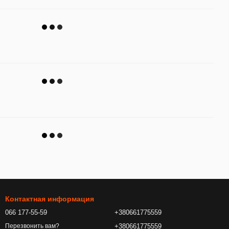
Контактная информация
066 177-55-59
+380661775559
+380661775559
Перезвонить вам?