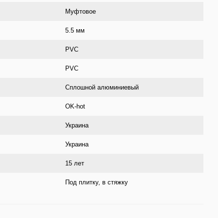
Муфтовое
5.5 мм
PVС
PVC
Сплошной алюминиевый
OK-hot
Украина
Украина
15 лет
Под плитку, в стяжку