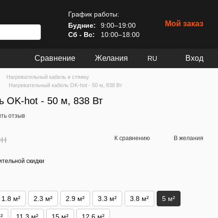
График работы:
Мой заказ
Будние:
9:00–19:00
Сб - Вс:
10:00–18:00
Сравнение
Желания
Вход
RU
Нагревательный кабель в стяжку
Нагревательный кабель OK-hot - 50 м, 838 Вт
 OK-hot - 50 м, 838 Вт
ть отзыв
рн
К сравнению
В желания
тельной скидки
1.8 м²
2.3 м²
2.9 м²
3.3 м²
3.8 м²
5 м²
²
11.3 м²
15 м²
12.6 м²