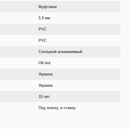
Муфтовое
5.5 мм
PVС
PVC
Сплошной алюминиевый
OK-hot
Украина
Украина
15 лет
Под плитку, в стяжку