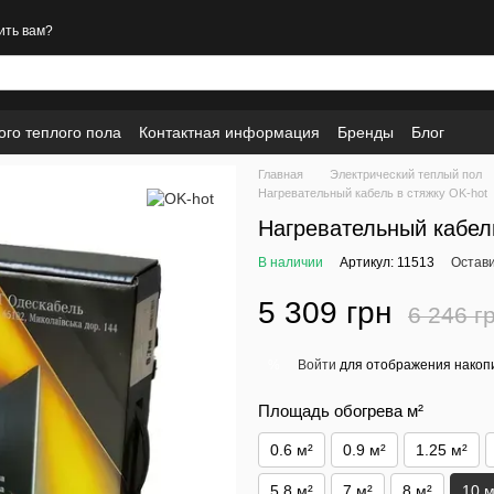
ить вам?
ого теплого пола
Контактная информация
Бренды
Блог
Главная
Электрический теплый пол
Нагревательный кабель в стяжку OK-hot
Нагревательный кабель
В наличии
Артикул: 11513
Остави
5 309 грн
6 246 г
Войти
для отображения накопи
%
Площадь обогрева м²
0.6 м²
0.9 м²
1.25 м²
5.8 м²
7 м²
8 м²
10 м