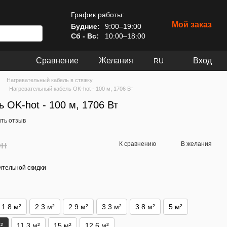
График работы:
Мой заказ
Будние:
9:00–19:00
Сб - Вс:
10:00–18:00
Сравнение
Желания
Вход
RU
Нагревательный кабель в стяжку
Нагревательный кабель OK-hot - 100 м, 1706 Вт
 OK-hot - 100 м, 1706 Вт
ть отзыв
рн
К сравнению
В желания
тельной скидки
1.8 м²
2.3 м²
2.9 м²
3.3 м²
3.8 м²
5 м²
²
11.3 м²
15 м²
12.6 м²