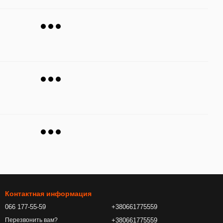
Контактная информация
066 177-55-59
+380661775559
+380661775559
Перезвонить вам?