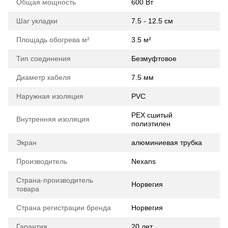
Общая мощность
600 Вт
Шаг укладки
7.5 - 12.5 см
Площадь обогрева м²
3.5 м²
Тип соединения
Безмуфтовое
Диаметр кабеля
7.5 мм
Наружная изоляция
PVC
PEX сшитый
Внутренняя изоляция
полиэтилен
Экран
алюминиевая трубка
Производитель
Nexans
Страна-производитель
Норвегия
товара
Страна регистрации бренда
Норвегия
Гарантия
20 лет