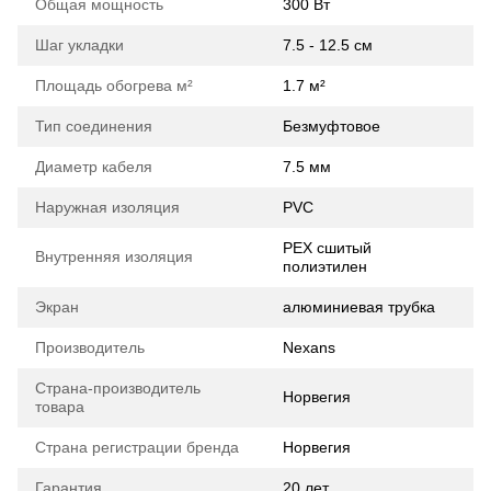
Общая мощность
300 Вт
Шаг укладки
7.5 - 12.5 см
Площадь обогрева м²
1.7 м²
Тип соединения
Безмуфтовое
Диаметр кабеля
7.5 мм
Наружная изоляция
PVC
PEX сшитый
Внутренняя изоляция
полиэтилен
Экран
алюминиевая трубка
Производитель
Nexans
Страна-производитель
Норвегия
товара
Страна регистрации бренда
Норвегия
Гарантия
20 лет