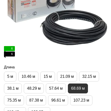
6
6
Длина
5 м
10.46 м
15 м
21.09 м
32.15 м
38.1 м
48.29 м
57.64 м
68.69 м
75.35 м
87.38 м
96.61 м
107.23 м