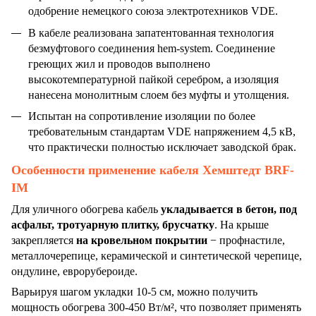
одобрение немецкого союза электротехников VDE.
В кабеле реализована запатентованная технология
безмуфтового соединения hem-system. Соединение
греющих жил и проводов выполнено
высокотемпературной пайкой серебром, а изоляция
нанесена монолитным слоем без муфты и утолщения.
Испытан на сопротивление изоляции по более
требовательным стандартам VDE напряжением 4,5 кВ,
что практически полностью исключает заводской брак.
Особенности применение кабеля Хемштедт BRF-
IM
Для уличного обогрева кабель
укладывается в бетон, под
асфальт, тротуарную плитку, брусчатку
. На крыше
закрепляется
на кровельном покрытии
− профнастиле,
металлочерепице, керамической и синтетической черепице,
ондулине, еврорубероиде.
Варьируя шагом укладки 10-5 см, можно получить
мощность обогрева 300-450 Вт/м², что позволяет применять