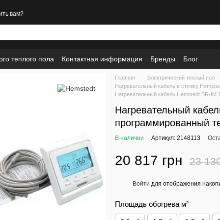
ить вам?
ого теплого пола
Контактная информация
Бренды
Блог
Главная
Электрический теплый пол
Нагревательный кабель в стяжку Hemste
Нагревательный кабель Hemstedt BR-IM 1
Нагревательный кабель
программированный т
В наличии
Артикул: 2148113
Ост
20 817 грн
23 13
Войти
для отображения накопи
%
Площадь обогрева м²