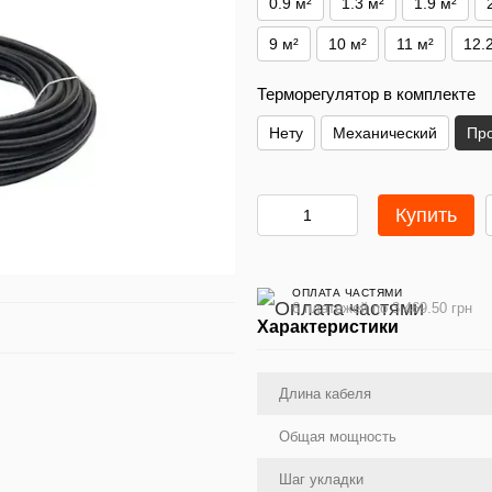
0.9 м²
1.3 м²
1.9 м²
9 м²
10 м²
11 м²
12.
Терморегулятор в комплекте
Нету
Механический
Пр
Купить
ОПЛАТА ЧАСТЯМИ
6 платежей по 3 469.50 грн
Характеристики
Длина кабеля
Общая мощность
Шаг укладки