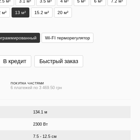
2.5 м²
3.1 м²
3.5 м²
4 м²
5 м²
6 м²
7.2 м²
2 м²
13 м²
15.2 м²
20 м²
ограммированный
Wi-FI терморегулятор
В кредит
Быстрый заказ
ПОКУПКА ЧАСТЯМИ
6 платежей по 3 469.50 грн
134.1 м
2300 Вт
7.5 - 12.5 см