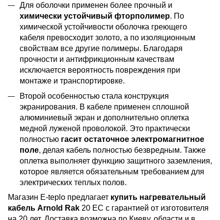
Для оболочки применен более прочный и
химически устойчивый фторполимер
. По
химической устойчивости оболочка греющего
кабеля превосходит золото, а по изоляционным
свойствам все другие полимеры. Благодаря
прочности и антифрикционным качествам
исключается вероятность повреждения при
монтаже и транспортировке.
Второй особенностью стала конструкция
экранирования. В кабеле применен сплошной
алюминиевый экран и дополнительно оплетка
медной луженой проволокой. Это практически
полностью
гасит остаточное электромагнитное
поле
, делая кабель полностью безвредным. Также
оплетка выполняет функцию защитного заземления,
которое является обязательным требованием для
электрических теплых полов.
Магазин E-teplo предлагает
купить нагревательный
кабель Arnold Rak
20 EC с гарантией от изготовителя
на 20 лет. Доставка возможна по Киеву, области и в