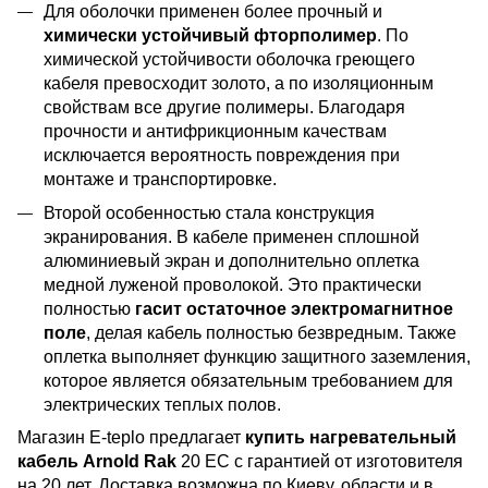
Для оболочки применен более прочный и
химически устойчивый фторполимер
. По
химической устойчивости оболочка греющего
кабеля превосходит золото, а по изоляционным
свойствам все другие полимеры. Благодаря
прочности и антифрикционным качествам
исключается вероятность повреждения при
монтаже и транспортировке.
Второй особенностью стала конструкция
экранирования. В кабеле применен сплошной
алюминиевый экран и дополнительно оплетка
медной луженой проволокой. Это практически
полностью
гасит остаточное электромагнитное
поле
, делая кабель полностью безвредным. Также
оплетка выполняет функцию защитного заземления,
которое является обязательным требованием для
электрических теплых полов.
Магазин E-teplo предлагает
купить нагревательный
кабель Arnold Rak
20 EC с гарантией от изготовителя
на 20 лет. Доставка возможна по Киеву, области и в