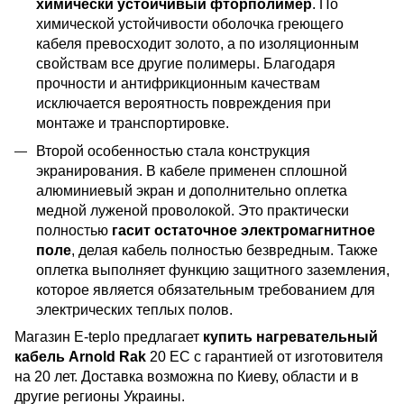
химически устойчивый фторполимер
. По
химической устойчивости оболочка греющего
кабеля превосходит золото, а по изоляционным
свойствам все другие полимеры. Благодаря
прочности и антифрикционным качествам
исключается вероятность повреждения при
монтаже и транспортировке.
Второй особенностью стала конструкция
экранирования. В кабеле применен сплошной
алюминиевый экран и дополнительно оплетка
медной луженой проволокой. Это практически
полностью
гасит остаточное электромагнитное
поле
, делая кабель полностью безвредным. Также
оплетка выполняет функцию защитного заземления,
которое является обязательным требованием для
электрических теплых полов.
Магазин E-teplo предлагает
купить нагревательный
кабель Arnold Rak
20 EC с гарантией от изготовителя
на 20 лет. Доставка возможна по Киеву, области и в
другие регионы Украины.