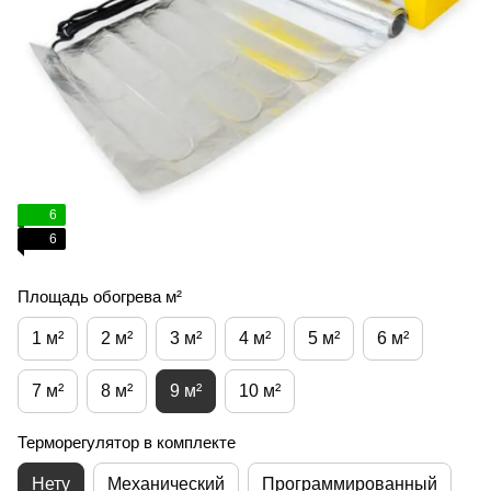
6
6
Площадь обогрева м²
1 м²
2 м²
3 м²
4 м²
5 м²
6 м²
7 м²
8 м²
9 м²
10 м²
Терморегулятор в комплекте
Нету
Механический
Программированный