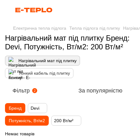
Електрична тепла підлога
Тепла підлога під плитку
Нагріва
Нагрівальний мат під плитку Бренд:
Devi, Потужність, Вт/м2: 200 Вт/м²
Нагрівальний мат під плитку
Тонкий кабель під плитку
Фільтр
За популярністю
2
Бренд
Devi
Потужність, Вт/м2
200 Вт/м²
Немає товарів