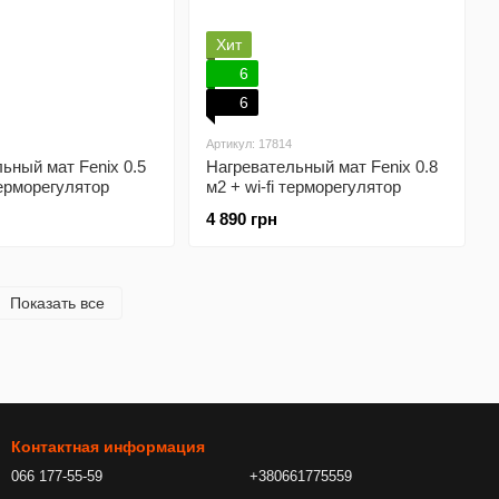
Хит
6
6
Артикул: 17814
ьный мат Fenix 0.5
Нагревательный мат Fenix 0.8
терморегулятор
м2 + wi-fi терморегулятор
4 890 грн
Показать все
Контактная информация
066 177-55-59
+380661775559