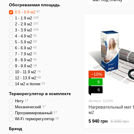
Обогреваемая площадь
0.5 - 0.9 м2
67
1 - 1.9 м2
109
2 - 2.9 м2
107
3 - 3.9 м2
109
4 - 4.9 м2
62
5 - 5.9 м2
63
6 - 6.9 м2
43
7 - 7.9 м2
55
8 - 8.9 м2
54
9 - 9.9 м2
19
10 - 11.9 м2
74
−10%
12 - 13.9 м2
66
6
14 м2 и более
52
6
Терморегулятор в комплекте
Нету
17
Артикул: 111204
Нагревательный мат 
Механический
17
м2
Программированный
17
Wi-Fi терморегулятор
16
5 940 грн
6 600 грн
Бренд