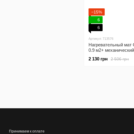
−15%
6
6
Артикул: 713576
Нагревательный мат 
0.9 м2+ механический
терморегулятор
2 130 грн
2 506 грн
Принимаем к оплате