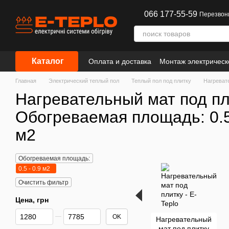
Перейти к основному контенту
066 177-55-59
Перезвон
Каталог
Оплата и доставка
Монтаж электрическ
Сотрудничество
Информация
Главная
Электрический теплый пол
Теплый пол под плитку
Нагреват
Нагревательный мат под пл
Обогреваемая площадь: 0.5
м2
Обогреваемая площадь:
0.5 - 0.9 м2
Очистить фильтр
Цена, грн
От Цена, грн
До Цена, грн
OK
Нагревательный
мат под плитку