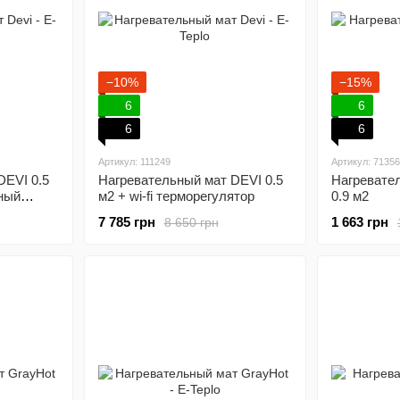
−10%
−15%
6
6
6
6
Артикул: 111249
Артикул: 7135
DEVI 0.5
Нагревательный мат DEVI 0.5
Нагревате
ный
м2 + wi-fi терморегулятор
0.9 м2
7 785 грн
1 663 грн
8 650 грн