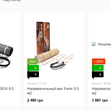
Хит
−15%
6
6
6
6
Артикул: 17729
Артикул: 99300
DEVI 0.5
Нагревательный мат Fenix 0.5
Нагревате
м2
м2
2 490 грн
1 887 грн