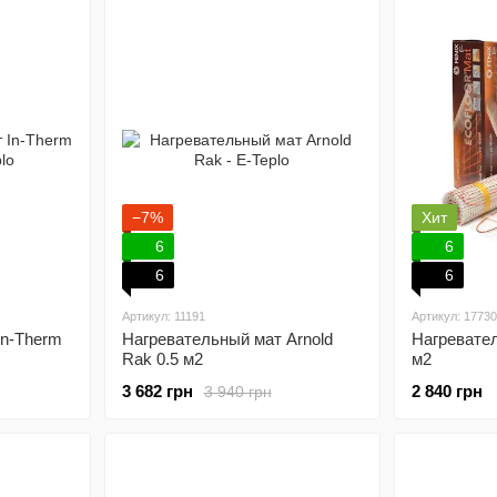
−7%
Хит
6
6
6
6
Артикул: 11191
Артикул: 17730
In-Therm
Нагревательный мат Arnold
Нагревател
Rak 0.5 м2
м2
3 682 грн
2 840 грн
3 940 грн