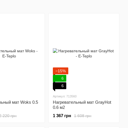
−15%
6
6
Артикул: 713560
льный мат Woks 0.5
Нагревательный мат GrayHot
0.6 м2
1 367 грн
2 220 грн
1 608 грн