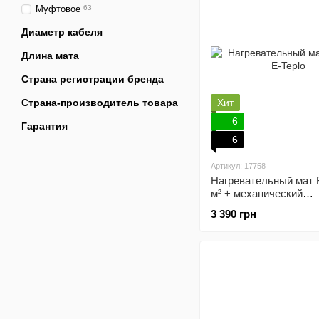
Муфтовое
63
Диаметр кабеля
Длина мата
Страна регистрации бренда
Страна-производитель товара
Хит
6
Гарантия
6
Артикул: 17758
Нагревательный мат F
м² + механический
терморегулятор
3 390 грн