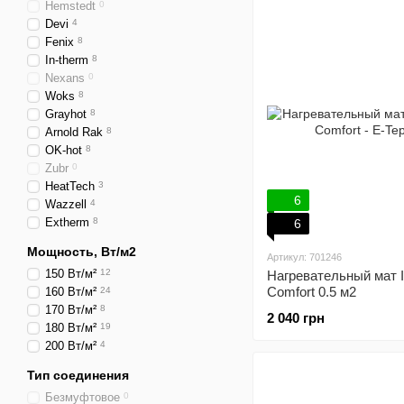
Hemstedt
0
Devi
4
Fenix
8
In-therm
8
Nexans
0
Woks
8
Grayhot
8
Arnold Rak
8
OK-hot
8
Zubr
0
HeatTech
3
6
Wazzell
4
Extherm
8
6
Мощность, Вт/м2
Артикул: 701246
150 Вт/м²
12
Нагревательный мат 
Comfort 0.5 м2
160 Вт/м²
24
170 Вт/м²
8
2 040 грн
180 Вт/м²
19
200 Вт/м²
4
Тип соединения
Безмуфтовое
0