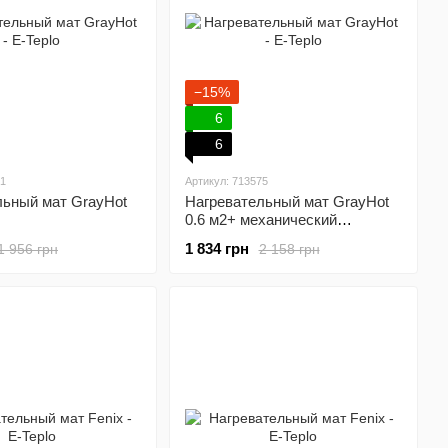
−15%
6
6
61
Артикул: 713575
льный мат GrayHot
Нагревательный мат GrayHot
0.6 м2+ механический
терморегулятор
1 834 грн
1 956 грн
2 158 грн