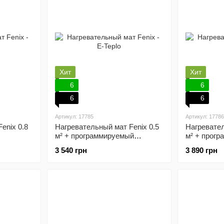
Хит
Хит
6
6
6
6
Артикул: 17785
Артикул: 17786
enix 0.8
Нагревательный мат Fenix 0.5
Нагревател
м² + программируемый
м² + прог
терморегулятор
терморегу
3 540 грн
3 890 грн