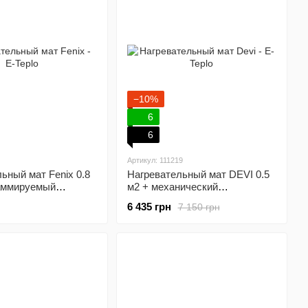
−10%
6
6
Артикул: 111219
ьный мат Fenix 0.8
Нагревательный мат DEVI 0.5
раммируемый
м2 + механический
лятор
терморегулятор
6 435 грн
7 150 грн