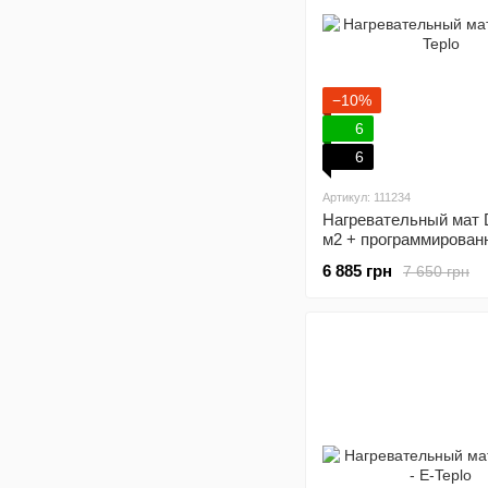
−10%
6
6
Артикул: 111234
Нагревательный мат 
м2 + программирован
терморегулятор
6 885 грн
7 650 грн