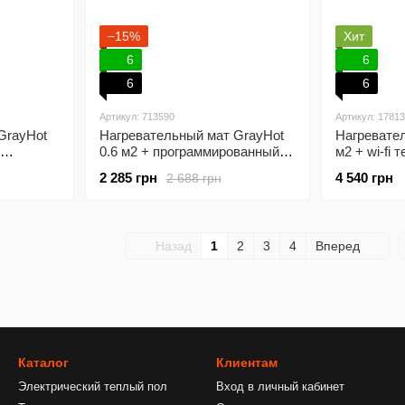
−15%
Хит
6
6
6
6
Артикул: 713590
Артикул: 17813
GrayHot
Нагревательный мат GrayHot
Нагревател
0.6 м2 + программированный
м2 + wi-fi 
терморегулятор
2 285 грн
4 540 грн
2 688 грн
Назад
1
2
3
4
Вперед
Каталог
Клиентам
Электрический теплый пол
Вход в личный кабинет