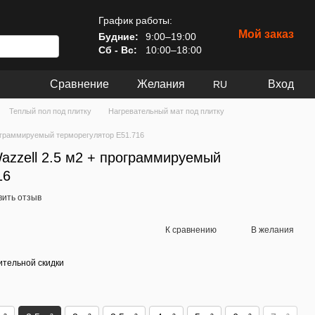
График работы:
Мой заказ
Будние:
9:00–19:00
Сб - Вс:
10:00–18:00
Сравнение
Желания
Вход
RU
Теплый пол под плитку
Нагревательный мат под плитку
рограммируемый терморегулятор E51.716
azzell 2.5 м2 + программируемый
16
вить отзыв
К сравнению
В желания
тельной скидки