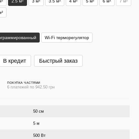
м²
2.5 м²
3 м²
3.5 м²
4 м²
5 м²
6 м²
7 м²
м²
ограммированный
Wi-Fi терморегулятор
В кредит
Быстрый заказ
ПОКУПКА ЧАСТЯМИ
6 платежей по 942.50 грн
50 cм
5 м
500 Вт