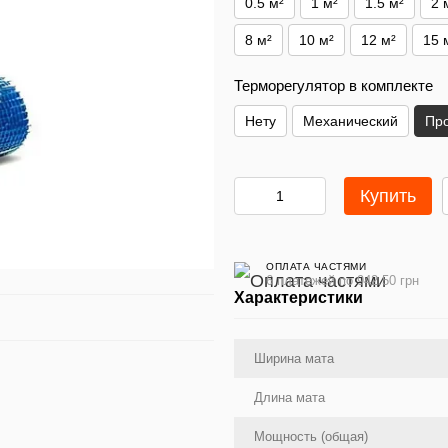
0.5 м²
1 м²
1.5 м²
2 
8 м²
10 м²
12 м²
15 
Терморегулятор в комплекте
Нету
Механический
Пр
Купить
ОПЛАТА ЧАСТЯМИ
6 платежей по 942.50 грн
Характеристики
Ширина мата
Длина мата
Мощность (общая)