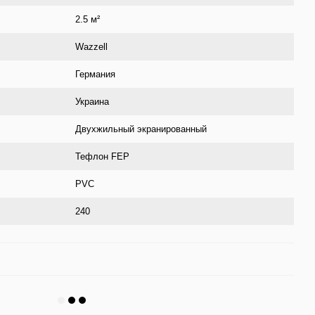
2.5 м²
Wazzell
Германия
Украина
Двухжильный экранированный
Тефлон FEP
PVC
240