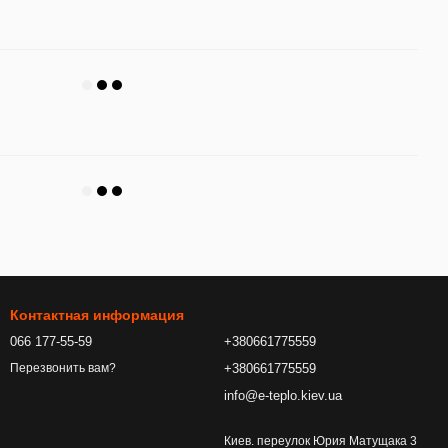
Контактная информация
066 177-55-59
+380661775559
+380661775559
Перезвонить вам?
info@e-teplo.kiev.ua
Киев. переулок Юрия Матущака 3