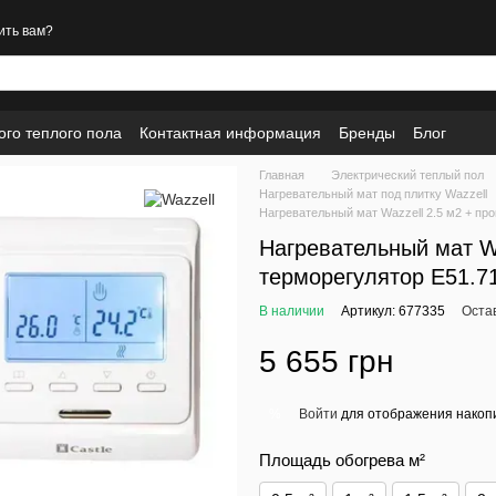
ить вам?
ого теплого пола
Контактная информация
Бренды
Блог
Главная
Электрический теплый пол
Нагревательный мат под плитку Wazzell
Нагревательный мат Wazzell 2.5 м2 + п
Нагревательный мат W
терморегулятор E51.7
В наличии
Артикул: 677335
Оста
5 655 грн
Войти
для отображения накопи
%
Площадь обогрева м²