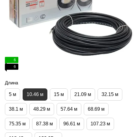
6
6
Длина
5 м
10.46 м
15 м
21.09 м
32.15 м
38.1 м
48.29 м
57.64 м
68.69 м
75.35 м
87.38 м
96.61 м
107.23 м