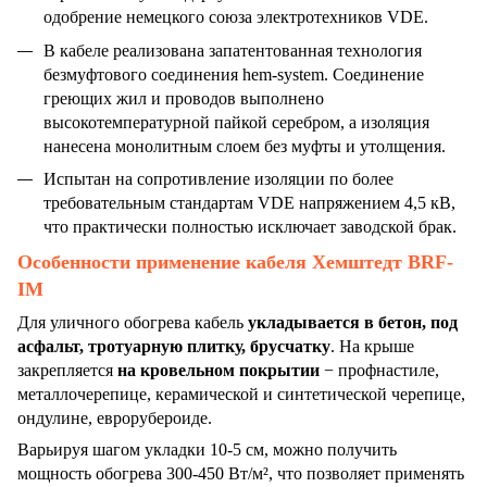
одобрение немецкого союза электротехников VDE.
В кабеле реализована запатентованная технология
безмуфтового соединения hem-system. Соединение
греющих жил и проводов выполнено
высокотемпературной пайкой серебром, а изоляция
нанесена монолитным слоем без муфты и утолщения.
Испытан на сопротивление изоляции по более
требовательным стандартам VDE напряжением 4,5 кВ,
что практически полностью исключает заводской брак.
Особенности применение кабеля Хемштедт BRF-
IM
Для уличного обогрева кабель
укладывается в бетон, под
асфальт, тротуарную плитку, брусчатку
. На крыше
закрепляется
на кровельном покрытии
− профнастиле,
металлочерепице, керамической и синтетической черепице,
ондулине, еврорубероиде.
Варьируя шагом укладки 10-5 см, можно получить
мощность обогрева 300-450 Вт/м², что позволяет применять