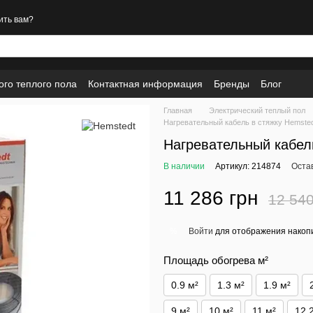
ить вам?
ого теплого пола
Контактная информация
Бренды
Блог
Главная
Электрический теплый пол
Нагревательный кабель в стяжку Hemste
Нагревательный кабель
В наличии
Артикул: 214874
Оста
11 286 грн
12 540
Войти
для отображения накопи
%
Площадь обогрева м²
0.9 м²
1.3 м²
1.9 м²
9 м²
10 м²
11 м²
12.