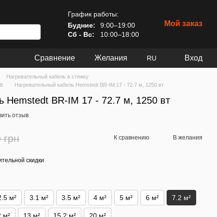
График работы:
Мой заказ
Будние:
9:00–19:00
Сб - Вс:
10:00–18:00
Сравнение
Желания
Вход
RU
Нагревательный кабель в стяжку
dt
Нагревательный кабель Hemstedt BR-IM 17 - 72.7 м, 1250 вт
 Hemstedt BR-IM 17 - 72.7 м, 1250 вт
вить отзыв
 грн
К сравнению
В желания
тельной скидки
2.5 м²
3.1 м²
3.5 м²
4 м²
5 м²
6 м²
7.2 м²
2 м²
13 м²
15.2 м²
20 м²