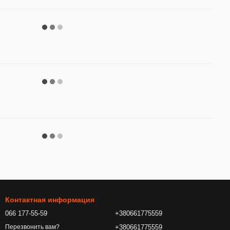
Контактная информация
066 177-55-59
+380661775559
+380661775559
Перезвонить вам?