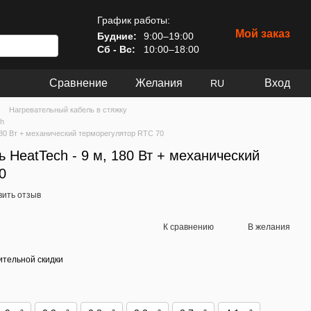
График работы:
Мой заказ
Будние:
9:00–19:00
Сб - Вс:
10:00–18:00
Сравнение
Желания
Вход
RU
Нагревательный кабель в стяжку
ch
180 Вт + механический терморегулятор RTC 70
 HeatTech - 9 м, 180 Вт + механический
0
вить отзыв
К сравнению
В желания
тельной скидки