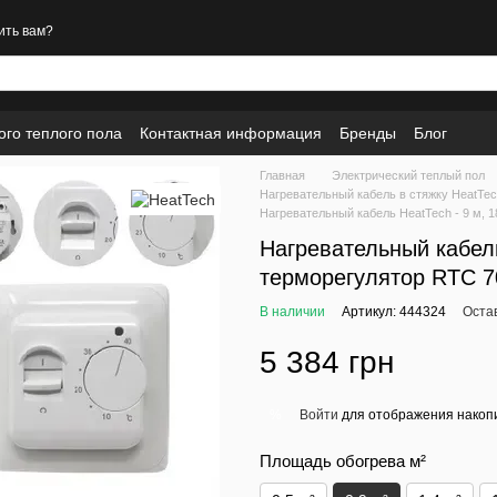
ить вам?
ого теплого пола
Контактная информация
Бренды
Блог
Главная
Электрический теплый пол
Нагревательный кабель в стяжку HeatTe
Нагревательный кабель HeatTech - 9 м, 
Нагревательный кабель
терморегулятор RTC 7
В наличии
Артикул: 444324
Оста
5 384 грн
Войти
для отображения накопи
%
Площадь обогрева м²