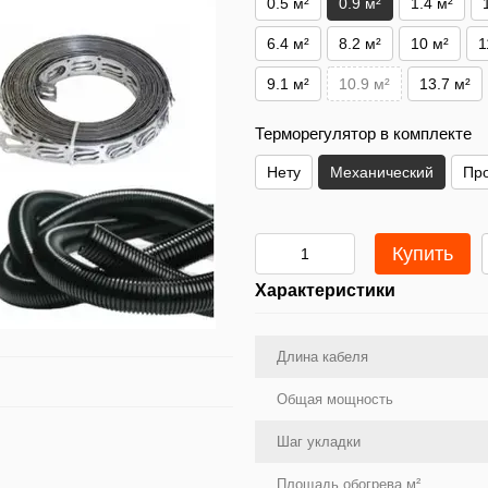
0.5 м²
0.9 м²
1.4 м²
6.4 м²
8.2 м²
10 м²
1
9.1 м²
10.9 м²
13.7 м²
Терморегулятор в комплекте
Нету
Механический
Пр
Купить
Характеристики
Длина кабеля
Общая мощность
Шаг укладки
Площадь обогрева м²