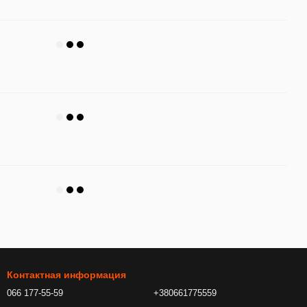
Контактная информация
066 177-55-59
+380661775559