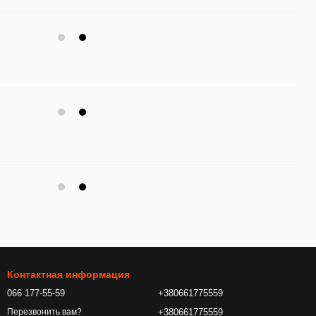
Контактная информация
066 177-55-59
+380661775559
+380661775559
Перезвонить вам?