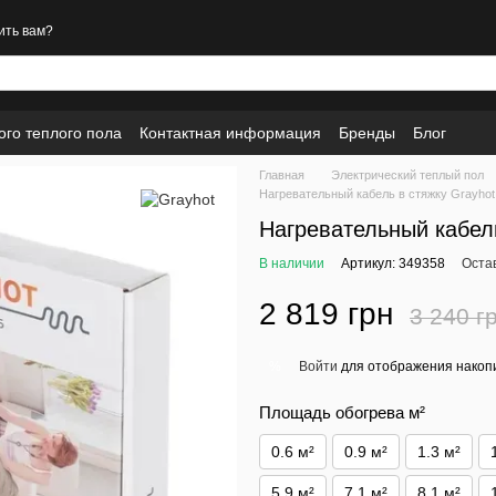
ить вам?
ого теплого пола
Контактная информация
Бренды
Блог
Главная
Электрический теплый пол
Нагревательный кабель в стяжку Grayhot
Нагревательный кабель
В наличии
Артикул: 349358
Оста
2 819 грн
3 240 г
Войти
для отображения накопи
%
Площадь обогрева м²
0.6 м²
0.9 м²
1.3 м²
5.9 м²
7.1 м²
8.1 м²